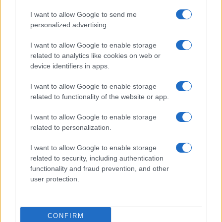
I want to allow Google to send me
personalized advertising.
I want to allow Google to enable storage
related to analytics like cookies on web or
Biografie
Approfondimenti
device identifiers in apps.
Biografie di oggi
Mappa del sito
Biografie più visitate
Ricorrenze
I want to allow Google to enable storage
Indice dei nomi
Onomastico
related to functionality of the website or app.
Foto di personaggi famosi
Che giorno era?
Categorie
Che giorno sarà?
I want to allow Google to enable storage
Temi
Cultura
related to personalization.
Servizi
I want to allow Google to enable storage
Pubblica la tua biografia
related to security, including authentication
functionality and fraud prevention, and other
Privacy Policy
user protection.
Cookie Policy
Preferenze Privacy
Contatti
CONFIRM