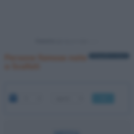
Powered by
Persone famose nate
1 biografia in elenco
a Scafati
OK
NEFFA