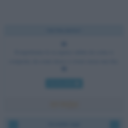
Chi l'ha detto?
Il napoletano lo si capisce subito da come si
comporta, da come riesce a vivere senza una lira.
Chi l'ha detto
Accadde oggi