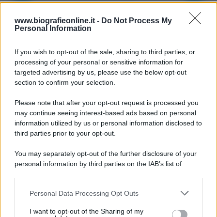
9 agosto 1945
www.biografieonline.it -
Do Not Process My
Personal Information
81 ANNI FA
If you wish to opt-out of the sale, sharing to third parties, or
Dopo l'attacco alla città giapponese di Hiroshima
processing of your personal or sensitive information for
avvenuto tre giorni prima, gli Stati Uniti sganciano
targeted advertising by us, please use the below opt-out
un'altra bomba atomica radendo al suolo la città di
section to confirm your selection.
Nagasaki.
Please note that after your opt-out request is processed you
LEGGI L'ARTICOLO
may continue seeing interest-based ads based on personal
Il bombardamento atomico di Hiroshima e
information utilized by us or personal information disclosed to
Nagasaki
third parties prior to your opt-out.
You may separately opt-out of the further disclosure of your
personal information by third parties on the IAB’s list of
downstream participants.
Personal Data Processing Opt Outs
This information may also be disclosed by us to third parties
on the IAB’s List of Downstream Participants that may further
I want to opt-out of the Sharing of my
disclose it to other third parties.