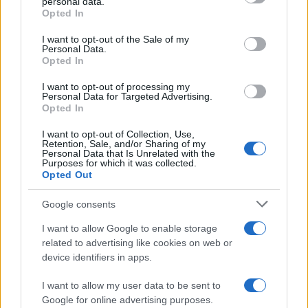
personal data.
Opted In
Please note that this website/app uses one or more Google
RICEVI GLI AGGIORNAMENTI
services and may gather and store information including but
I want to opt-out of the Sale of my
Personal Data.
not limited to your visit or usage behaviour. You may click to
Opted In
grant or deny consent to Google and its third-party tags to
Inserisci la tua migliore e-mail
use your data for below specified purposes in below Google
I want to opt-out of processing my
consent section.
Personal Data for Targeted Advertising.
E-mail
Opted In
OK
I want to opt-out of Collection, Use,
Retention, Sale, and/or Sharing of my
Personal Data that Is Unrelated with the
Purposes for which it was collected.
Opted Out
Google consents
I want to allow Google to enable storage
related to advertising like cookies on web or
device identifiers in apps.
I want to allow my user data to be sent to
Google for online advertising purposes.