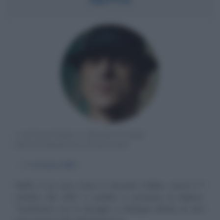
CANTAUTORE E PRODUTTORE
DISCOGRAFICO ITALIANO
α
7 ottobre
1967
Neffa, il cui vero nome è Giovanni Pellino, nasce il 7
ottobre del 1967 a Scafati, in provincia di Salerno.
Trasferitosi con la famiglia a Bologna all'età di otto