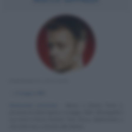
PORNODIVO ITALIANO
α
4 maggio
1964
Dimensioni artistiche
Nasce a Ortona Porto in
provincia di Chieti il giorno 4 maggio 1964. All'anagrafe il
suo nome è Rocco Antonio Tano. Rocco, adolescente, a
soli sedici anni si arruola nella Marina...