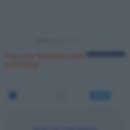
Powered by
Persone famose nate
1 biografia in elenco
a Ortona
OK
ROCCO SIFFREDI