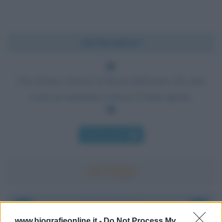
Chi l'ha detto?
Una donna conosce la faccia dell'uomo che ama
come un marinaio conosce il mare aperto.
Chi l'ha detto
Accadde oggi
www.biografieonline.it -
Do Not Process My