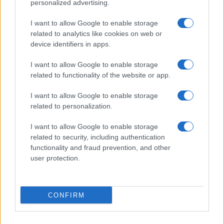
personalized advertising.
I want to allow Google to enable storage
related to analytics like cookies on web or
Biografie
Approfondimenti
device identifiers in apps.
Biografie di oggi
Mappa del sito
Biografie più visitate
Ricorrenze
I want to allow Google to enable storage
Indice dei nomi
Onomastico
related to functionality of the website or app.
Foto di personaggi famosi
Che giorno era?
Categorie
Che giorno sarà?
I want to allow Google to enable storage
Temi
Cultura
related to personalization.
Servizi
I want to allow Google to enable storage
Pubblica la tua biografia
related to security, including authentication
functionality and fraud prevention, and other
Privacy Policy
user protection.
Cookie Policy
Preferenze Privacy
Contatti
CONFIRM
Biografieonline.it © 2003-2025 • Riproduzione dei testi consentita citando la fonte
Creative Commons
come da Licenza
• Nota: come Affiliato Amazon, il sito
Pubblicità
ricava commissioni sugli acquisti idonei. •