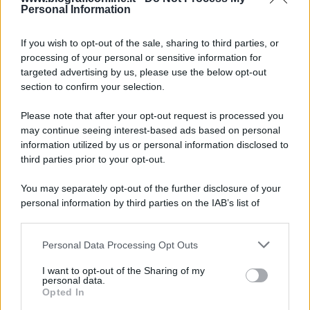
Personal Information
6 agosto 1945
If you wish to opt-out of the sale, sharing to third parties, or
81 ANNI FA
processing of your personal or sensitive information for
Durante la Seconda guerra mondiale avviene uno dei
targeted advertising by us, please use the below opt-out
più tristi episodi che la storia ricordi: il
section to confirm your selection.
bombardamento atomico di Hiroshima.
Please note that after your opt-out request is processed you
LEGGI L'ARTICOLO
may continue seeing interest-based ads based on personal
Il bombardamento atomico di Hiroshima e
information utilized by us or personal information disclosed to
Nagasaki
third parties prior to your opt-out.
You may separately opt-out of the further disclosure of your
personal information by third parties on the IAB’s list of
downstream participants.
Personal Data Processing Opt Outs
This information may also be disclosed by us to third parties
on the IAB’s List of Downstream Participants that may further
I want to opt-out of the Sharing of my
disclose it to other third parties.
personal data.
Opted In
Please note that this website/app uses one or more Google
RICEVI GLI AGGIORNAMENTI