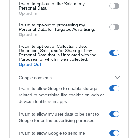
services and may gather and store information including but
I want to opt-out of the Sale of my
Personal Data.
not limited to your visit or usage behaviour. You may click to
Opted In
grant or deny consent to Google and its third-party tags to
Inserisci la tua migliore e-mail
use your data for below specified purposes in below Google
I want to opt-out of processing my
consent section.
Personal Data for Targeted Advertising.
E-mail
Opted In
OK
I want to opt-out of Collection, Use,
Retention, Sale, and/or Sharing of my
Personal Data that Is Unrelated with the
Purposes for which it was collected.
Opted Out
Google consents
I want to allow Google to enable storage
related to advertising like cookies on web or
device identifiers in apps.
I want to allow my user data to be sent to
Google for online advertising purposes.
I want to allow Google to send me