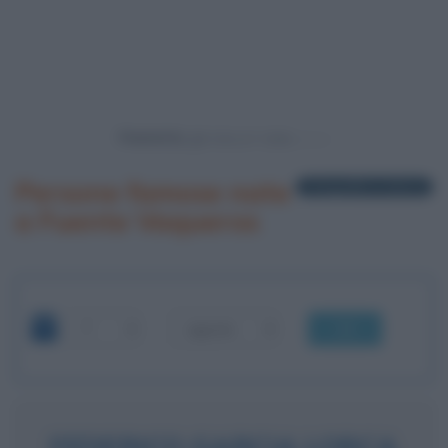
Powered by
Persone famose nate
1 biografia in elenco
a Fuente Vaqueros
OK
FEDERICO GARCIA LORCA