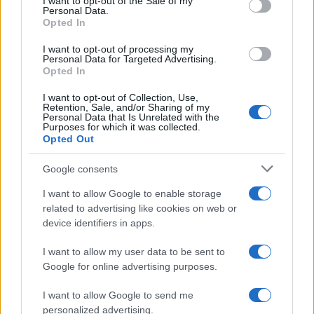
I want to opt-out of the Sale of my
Personal Data.
not limited to your visit or usage behaviour. You may click to
Opted In
grant or deny consent to Google and its third-party tags to
Inserisci la tua migliore e-mail
use your data for below specified purposes in below Google
I want to opt-out of processing my
consent section.
Personal Data for Targeted Advertising.
E-mail
Opted In
OK
I want to opt-out of Collection, Use,
Retention, Sale, and/or Sharing of my
Personal Data that Is Unrelated with the
Purposes for which it was collected.
Opted Out
Google consents
I want to allow Google to enable storage
related to advertising like cookies on web or
device identifiers in apps.
I want to allow my user data to be sent to
Google for online advertising purposes.
I want to allow Google to send me
personalized advertising.