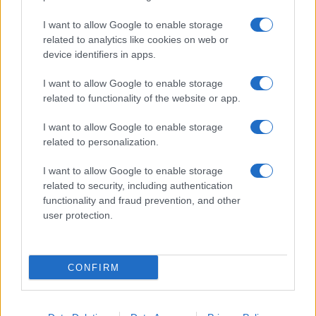
I want to allow Google to enable storage
related to analytics like cookies on web or
Biografie
Approfondimenti
device identifiers in apps.
Biografie di oggi
Mappa del sito
Biografie più visitate
Ricorrenze
I want to allow Google to enable storage
Indice dei nomi
Onomastico
related to functionality of the website or app.
Foto di personaggi famosi
Che giorno era?
Categorie
Che giorno sarà?
I want to allow Google to enable storage
Temi
Cultura
related to personalization.
Servizi
I want to allow Google to enable storage
Pubblica la tua biografia
related to security, including authentication
functionality and fraud prevention, and other
Privacy Policy
user protection.
Cookie Policy
Preferenze Privacy
Contatti
CONFIRM
Biografieonline.it © 2003-2025 • Riproduzione dei testi consentita citando la fonte
Creative Commons
come da Licenza
• Nota: come Affiliato Amazon, il sito
Pubblicità
ricava commissioni sugli acquisti idonei. •