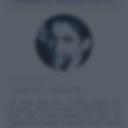
POETA SPAGNOLO
α
5 giugno
1898
ω
19 agosto
1936
Alle cinque della sera
Il poeta spagnolo per
eccellenza, conosciuto in tutto il mondo nasce il 5
giugno 1898 a Fuente Vaqueros non lontano da
Granada da una famiglia di proprietari terrieri. I libri ce