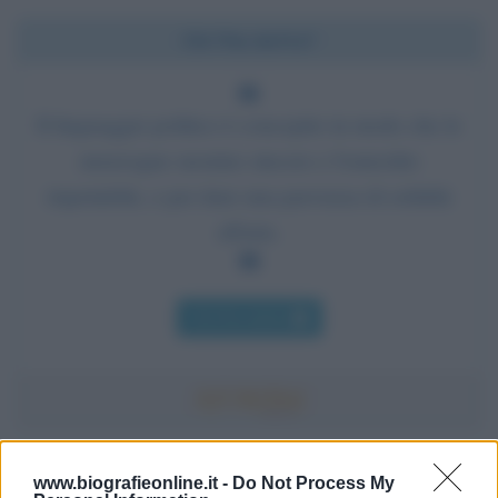
Chi l'ha detto?
Il linguaggio politico è concepito in modo che le
menzogne suonino sincere e l'omicidio
rispettabile, e per dare una parvenza di solidità
all'aria.
Chi l'ha detto
Accadde oggi
www.biografieonline.it -
Do Not Process My