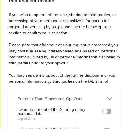
Personal Information
7 agosto 1974
If you wish to opt-out of the sale, sharing to third parties, or
processing of your personal or sensitive information for
52 ANNI FA
targeted advertising by us, please use the below opt-out
Camminando su una fune, Philippe Petit compie la
section to confirm your selection.
sua celebre traversata delle Twin Towers a New
Please note that after your opt-out request is processed you
York.
may continue seeing interest-based ads based on personal
LEGGI LA BIOGRAFIA
information utilized by us or personal information disclosed to
Philippe Petit
third parties prior to your opt-out.
You may separately opt-out of the further disclosure of your
personal information by third parties on the IAB’s list of
downstream participants.
Personal Data Processing Opt Outs
This information may also be disclosed by us to third parties
on the IAB’s List of Downstream Participants that may further
I want to opt-out of the Sharing of my
disclose it to other third parties.
personal data.
Opted In
Please note that this website/app uses one or more Google
RICEVI GLI AGGIORNAMENTI
services and may gather and store information including but