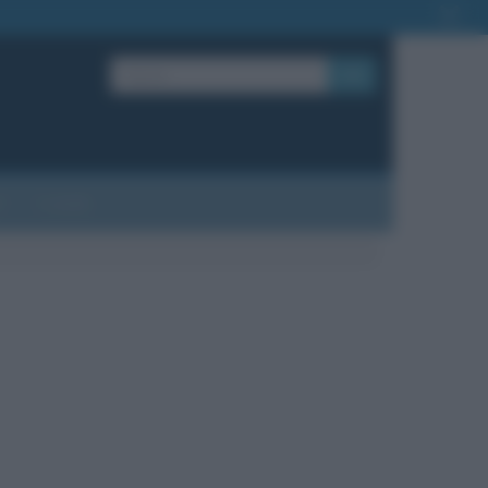
OK
?
Contatti