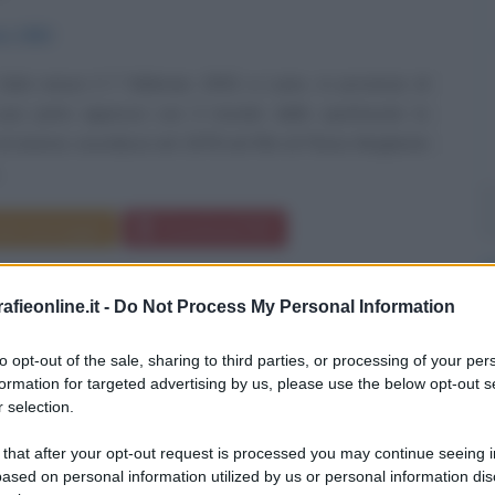
io
1953
alvi nasce il 7 febbraio 1953 a Luino, in provincia di
suoi primi approcci con il mondo dello spettacolo lo
al cinema: esordisce nel 1978 nel film di Flavio Mogherini
.
da messaggio
Download PDF
fieonline.it -
Do Not Process My Personal Information
to opt-out of the sale, sharing to third parties, or processing of your per
O CHIARA
formation for targeted advertising by us, please use the below opt-out s
 selection.
 that after your opt-out request is processed you may continue seeing i
RE ITALIANO
ased on personal information utilized by us or personal information dis