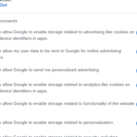
Out
onio Boldi nasce a Luino (VA) il giorno 23 luglio 1945.
mondo spettacolo come batterista. Il suo gruppo viene
consents
sibirsi al Derby di Milano, luogo da cui partirà la carriera
o allow Google to enable storage related to advertising like cookies on
evice identifiers in apps.
o allow my user data to be sent to Google for online advertising
da messaggio
Download PDF
s.
to allow Google to send me personalized advertising.
o allow Google to enable storage related to analytics like cookies on
evice identifiers in apps.
o allow Google to enable storage related to functionality of the website
o allow Google to enable storage related to personalization.
o allow Google to enable storage related to security, including