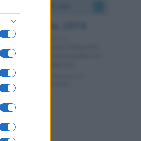
Accadde oggi
7 agosto 1974
52 ANNI FA
Camminando su una fune, Philippe Petit
compie la sua celebre traversata delle Twin
Towers a New York.
LEGGI LA BIOGRAFIA
Philippe Petit