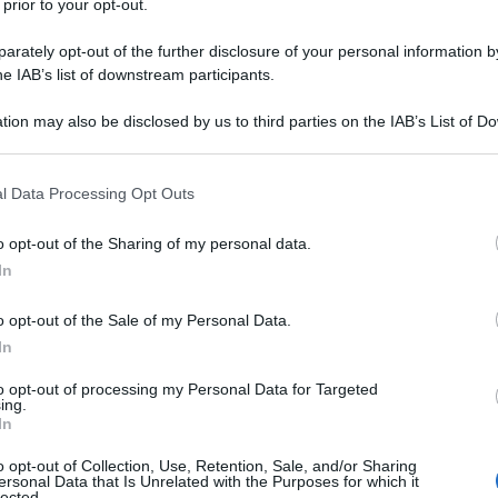
 prior to your opt-out.
o
1913
ω
31 dicembre
1986
rately opt-out of the further disclosure of your personal information by
 storie del grande lago
Piero Chiara (all'anagrafe
he IAB’s list of downstream participants.
elo Carmelo Chiara) nasce a Luino (Varese) sulle rive del
tion may also be disclosed by us to third parties on the IAB’s List of 
re, il giorno 23 marzo 1913. A Luino il padre Eugenio
 that may further disclose it to other third parties.
 that this website/app uses one or more Google services and may gath
l Data Processing Opt Outs
including but not limited to your visit or usage behaviour. You may click 
Commenta
Download PDF
 to Google and its third-party tags to use your data for below specifi
o opt-out of the Sharing of my personal data.
ogle consent section.
In
o opt-out of the Sale of my Personal Data.
In
IMO BOLDI
to opt-out of processing my Personal Data for Targeted
ing.
In
 COMICO E CABARETTISTA ITALIANO
o opt-out of Collection, Use, Retention, Sale, and/or Sharing
ersonal Data that Is Unrelated with the Purposes for which it
1945
lected.