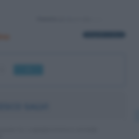
Powered by
ino
3 biografie in elenco
OK
ESCO SALVI
GGIO TV, CABARETTISTA E ATTORE
O