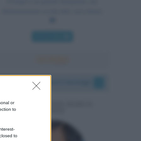
Il tempo è un grande insegnante, ma
sfortunatamente uccide tutti i suoi alunni.
Chi l'ha detto
I vostri commenti e messaggi
sonal or
MESSAGGI PER MARCO
ection to
LIORNI
nterest-
closed to