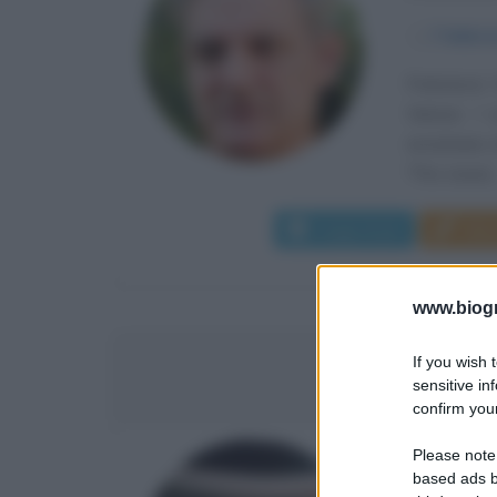
α
7 febbra
Francesco S
Varese. I 
avvicinano 
"Per vivere..
Leggi di più
Man
www.biogra
If you wish 
PIER
sensitive in
confirm your
Please note
SCRITTO
based ads b