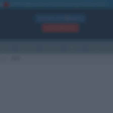
La TUA storia
: perché pubblicare la tua biografia su questo sito
1
Biografie in PDF
GRATIS
ACCEDI / REGISTRATI
Indice
Newsletter
Ricorrenze
Cultura
Che giorno sarà
scita
Luino