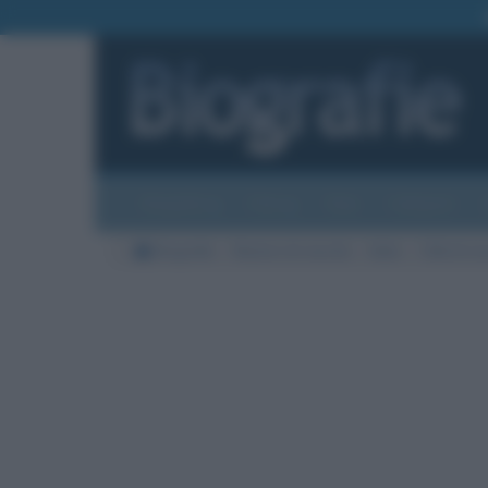
Biografie
Foto
Temi
Categorie
Biografie
Nazioni di nascita
Italia
Città di na