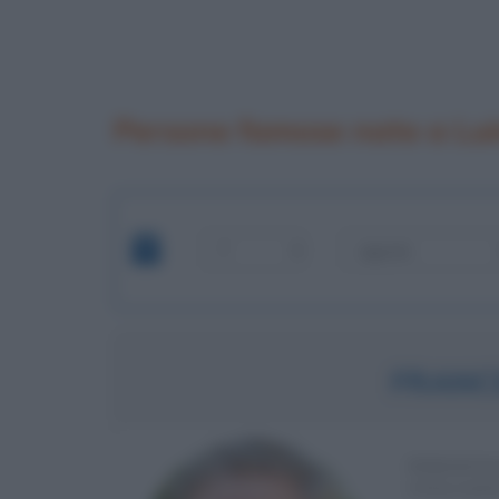
Persone famose nate a Lu
FRANC
PERSONA
ITALIAN