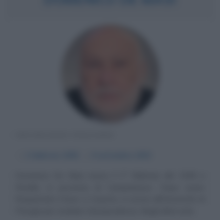
SOCIOLOGO ITALIANO
α
1 febbraio
1938
ω
9 settembre
2023
Domenico De Masi nasce il 1° febbraio del 1938 a
Rotello, in provincia di Campobasso. Dopo avere
frequentato il liceo a Caserta, si iscrive all'Università di
Perugia per studiare Giurisprudenza. Negli ultimi anni...