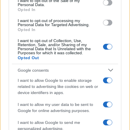
I want to opt-out of the Sale of my
Personal Data.
not limited to your visit or usage behaviour. You may click to
Opted In
grant or deny consent to Google and its third-party tags to
Inserisci la tua migliore e-mail
use your data for below specified purposes in below Google
I want to opt-out of processing my
consent section.
Personal Data for Targeted Advertising.
E-mail
Opted In
OK
I want to opt-out of Collection, Use,
Retention, Sale, and/or Sharing of my
Personal Data that Is Unrelated with the
Purposes for which it was collected.
Opted Out
Google consents
I want to allow Google to enable storage
related to advertising like cookies on web or
device identifiers in apps.
I want to allow my user data to be sent to
Google for online advertising purposes.
I want to allow Google to send me
personalized advertising.