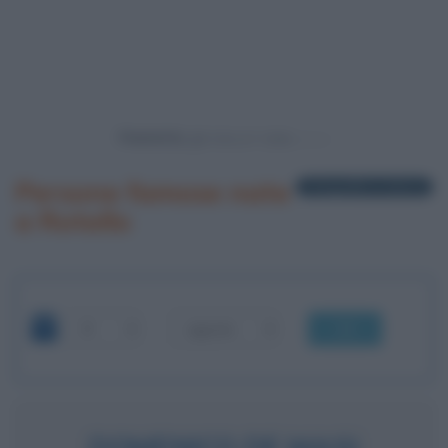
Powered by
Persone famose nate
1 biografia in elenco
a Rotello
OK
DOMENICO DE MASI