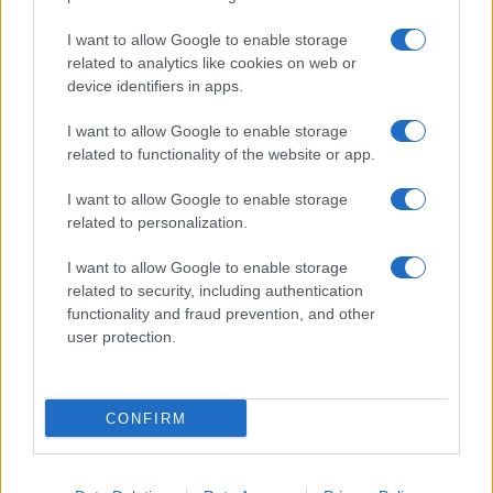
I want to allow Google to enable storage
related to analytics like cookies on web or
Biografie
Approfondimenti
device identifiers in apps.
Biografie di oggi
Mappa del sito
Biografie più visitate
Ricorrenze
I want to allow Google to enable storage
Indice dei nomi
Onomastico
related to functionality of the website or app.
Foto di personaggi famosi
Che giorno era?
Categorie
Che giorno sarà?
I want to allow Google to enable storage
Temi
Cultura
related to personalization.
Servizi
I want to allow Google to enable storage
Pubblica la tua biografia
related to security, including authentication
functionality and fraud prevention, and other
Privacy Policy
user protection.
Cookie Policy
Preferenze Privacy
Contatti
CONFIRM
Biografieonline.it © 2003-2025 • Riproduzione dei testi consentita citando la fonte
Creative Commons
come da Licenza
• Nota: come Affiliato Amazon, il sito
Pubblicità
ricava commissioni sugli acquisti idonei. •