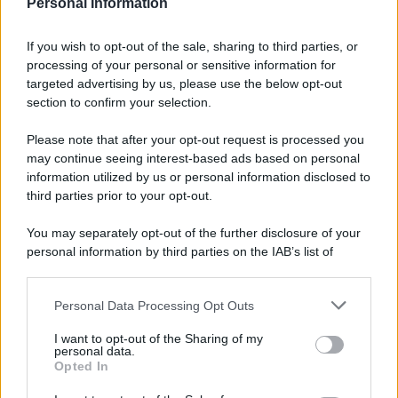
Personal Information
8 agosto 1956
If you wish to opt-out of the sale, sharing to third parties, or
70 ANNI FA
processing of your personal or sensitive information for
Nella miniera di carbone di Marcinelle, in Belgio,
targeted advertising by us, please use the below opt-out
avviene un disastro nel quale perdono la vita
section to confirm your selection.
centinaia di lavoratori, la maggior parte dei quali
Please note that after your opt-out request is processed you
italiani.
may continue seeing interest-based ads based on personal
LEGGI L'ARTICOLO
information utilized by us or personal information disclosed to
Il disastro di Marcinelle
third parties prior to your opt-out.
You may separately opt-out of the further disclosure of your
personal information by third parties on the IAB’s list of
downstream participants.
Personal Data Processing Opt Outs
This information may also be disclosed by us to third parties
on the IAB’s List of Downstream Participants that may further
I want to opt-out of the Sharing of my
disclose it to other third parties.
personal data.
Opted In
Please note that this website/app uses one or more Google
RICEVI GLI AGGIORNAMENTI
services and may gather and store information including but