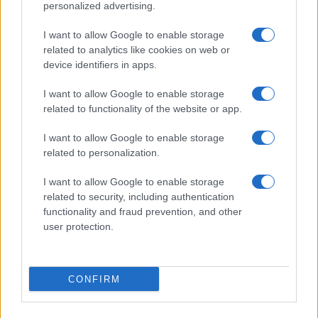
personalized advertising.
I want to allow Google to enable storage
related to analytics like cookies on web or
Biografie
Approfondimenti
device identifiers in apps.
Biografie di oggi
Mappa del sito
Biografie più visitate
Ricorrenze
I want to allow Google to enable storage
Indice dei nomi
Onomastico
related to functionality of the website or app.
Foto di personaggi famosi
Che giorno era?
Categorie
Che giorno sarà?
I want to allow Google to enable storage
Temi
Cultura
related to personalization.
Servizi
I want to allow Google to enable storage
Pubblica la tua biografia
related to security, including authentication
functionality and fraud prevention, and other
Privacy Policy
user protection.
Cookie Policy
Preferenze Privacy
Contatti
CONFIRM
Biografieonline.it © 2003-2025 • Riproduzione dei testi consentita citando la fonte
Creative Commons
come da Licenza
• Nota: come Affiliato Amazon, il sito
Pubblicità
ricava commissioni sugli acquisti idonei. •