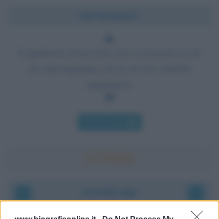
Chi l'ha detto?
Il significato di un uomo non va ricercato in ciò
che egli raggiunge, ma in ciò che vorrebbe
raggiungere.
Chi l'ha detto
Accadde oggi