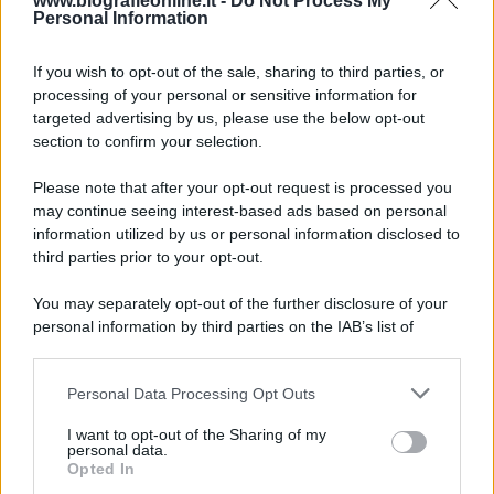
9 agosto 1945
www.biografieonline.it -
Do Not Process My
Personal Information
81 ANNI FA
If you wish to opt-out of the sale, sharing to third parties, or
Dopo l'attacco alla città giapponese di Hiroshima
processing of your personal or sensitive information for
avvenuto tre giorni prima, gli Stati Uniti sganciano
targeted advertising by us, please use the below opt-out
un'altra bomba atomica radendo al suolo la città di
section to confirm your selection.
Nagasaki.
Please note that after your opt-out request is processed you
LEGGI L'ARTICOLO
may continue seeing interest-based ads based on personal
Il bombardamento atomico di Hiroshima e
information utilized by us or personal information disclosed to
Nagasaki
third parties prior to your opt-out.
You may separately opt-out of the further disclosure of your
personal information by third parties on the IAB’s list of
downstream participants.
Personal Data Processing Opt Outs
This information may also be disclosed by us to third parties
on the IAB’s List of Downstream Participants that may further
I want to opt-out of the Sharing of my
disclose it to other third parties.
personal data.
Opted In
Please note that this website/app uses one or more Google
RICEVI GLI AGGIORNAMENTI