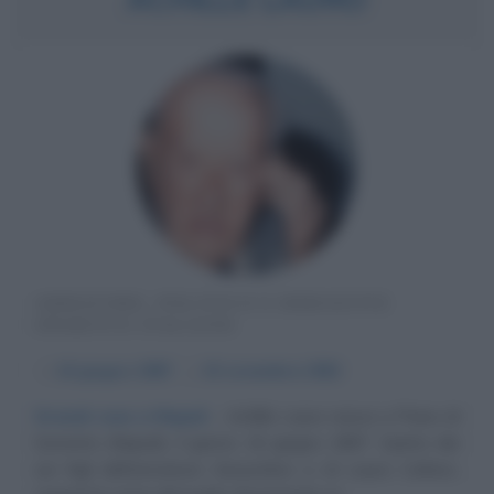
ARMATORE, POLITICO E DIRIGENTE
SPORTIVO ITALIANO
α
16 giugno
1887
ω
15 novembre
1982
Grandi cose a Napoli
Achille Lauro nasce a Piano di
Sorrento (Napoli), il giorno 16 giugno 1887. Quinto dei
sei figli dell'armatore Gioacchino e di Laura Cafiero,