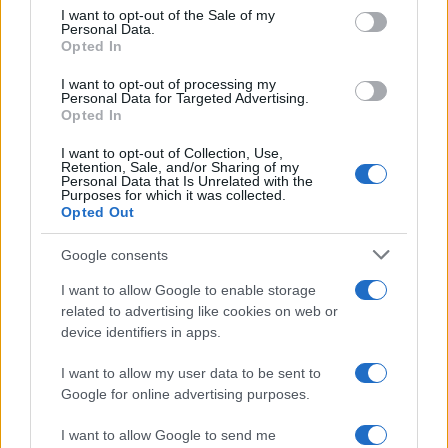
services and may gather and store information including but
I want to opt-out of the Sale of my
Personal Data.
not limited to your visit or usage behaviour. You may click to
Opted In
grant or deny consent to Google and its third-party tags to
Inserisci la tua migliore e-mail
use your data for below specified purposes in below Google
I want to opt-out of processing my
consent section.
Personal Data for Targeted Advertising.
E-mail
Opted In
OK
I want to opt-out of Collection, Use,
Retention, Sale, and/or Sharing of my
Personal Data that Is Unrelated with the
Purposes for which it was collected.
Opted Out
Google consents
I want to allow Google to enable storage
related to advertising like cookies on web or
device identifiers in apps.
I want to allow my user data to be sent to
Google for online advertising purposes.
I want to allow Google to send me