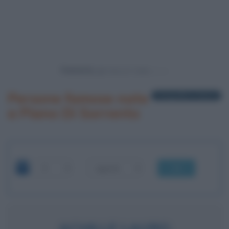
Powered by
Persone famose nate
1 biografia in elenco
a Piano Di Sorrento
OK
ACHILLE LAURO