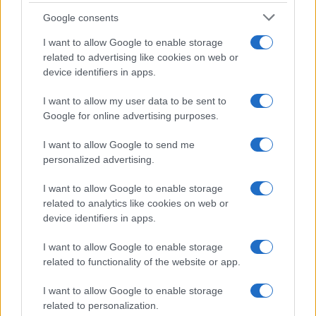
Google consents
I want to allow Google to enable storage
related to advertising like cookies on web or
device identifiers in apps.
I want to allow my user data to be sent to
Google for online advertising purposes.
I want to allow Google to send me
personalized advertising.
I want to allow Google to enable storage
related to analytics like cookies on web or
Biografie
Approfondimenti
device identifiers in apps.
Biografie di oggi
Mappa del sito
Biografie più visitate
Ricorrenze
I want to allow Google to enable storage
Indice dei nomi
Onomastico
related to functionality of the website or app.
Foto di personaggi famosi
Che giorno era?
Categorie
Che giorno sarà?
I want to allow Google to enable storage
Temi
Cultura
related to personalization.