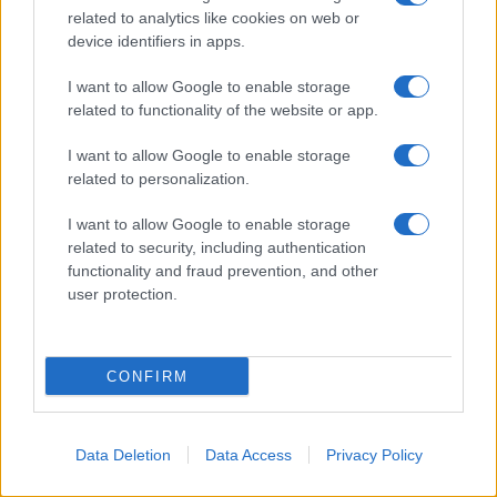
related to analytics like cookies on web or
device identifiers in apps.
I want to allow Google to enable storage
related to functionality of the website or app.
I want to allow Google to enable storage
related to personalization.
I want to allow Google to enable storage
related to security, including authentication
functionality and fraud prevention, and other
user protection.
CONFIRM
Biografie
Approfondimenti
Biografie di oggi
Mappa del sito
Data Deletion
Data Access
Privacy Policy
Biografie più visitate
Ricorrenze
Indice dei nomi
Onomastico