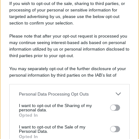
If you wish to opt-out of the sale, sharing to third parties, or
persistenza.
processing of your personal or sensitive information for
targeted advertising by us, please use the below opt-out
section to confirm your selection.
Chi l'ha detto
Please note that after your opt-out request is processed you
may continue seeing interest-based ads based on personal
information utilized by us or personal information disclosed to
third parties prior to your opt-out.
You may separately opt-out of the further disclosure of your
Accadde oggi
personal information by third parties on the IAB’s list of
downstream participants.
9 agosto 1945
Personal Data Processing Opt Outs
This information may also be disclosed by us to third parties
on the IAB’s List of Downstream Participants that may further
I want to opt-out of the Sharing of my
disclose it to other third parties.
81 ANNI FA
personal data.
Dopo l'attacco alla città giapponese di Hiroshima
Opted In
Please note that this website/app uses one or more Google
avvenuto tre giorni prima, gli Stati Uniti sganciano
services and may gather and store information including but
I want to opt-out of the Sale of my
un'altra bomba atomica radendo al suolo la città di
Personal Data.
not limited to your visit or usage behaviour. You may click to
Opted In
Nagasaki.
grant or deny consent to Google and its third-party tags to