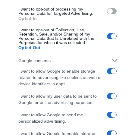
use your data for below specified purposes in below Google
I want to opt-out of processing my
LEGGI L'ARTICOLO
consent section.
Personal Data for Targeted Advertising.
Il bombardamento atomico di Hiroshima e
Opted In
Nagasaki
I want to opt-out of Collection, Use,
Retention, Sale, and/or Sharing of my
Personal Data that Is Unrelated with the
Purposes for which it was collected.
Opted Out
Google consents
I want to allow Google to enable storage
related to advertising like cookies on web or
device identifiers in apps.
RICEVI GLI AGGIORNAMENTI
I want to allow my user data to be sent to
Google for online advertising purposes.
Inserisci la tua migliore e-mail
I want to allow Google to send me
personalized advertising.
E-mail
OK
I want to allow Google to enable storage