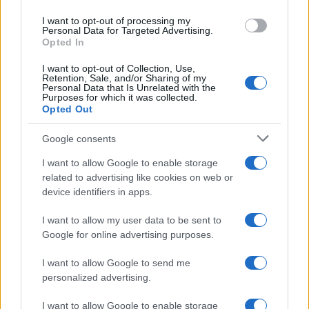
use your data for below specified purposes in below Google
NOME DELLA FONTE
I want to opt-out of processing my
consent section.
Biografieonline.it
Personal Data for Targeted Advertising.
Opted In
URL
https://biografieonline.it/biografia-patrick-zaki
I want to opt-out of Collection, Use,
Retention, Sale, and/or Sharing of my
Personal Data that Is Unrelated with the
DATA DI VISITA
Purposes for which it was collected.
Lunedì 10 agosto 2026
Opted Out
ULTIMO AGGIORNAMENTO
Google consents
Mercoledì 19 luglio 2023
I want to allow Google to enable storage
related to advertising like cookies on web or
Biografie correlate
device identifiers in apps.
I want to allow my user data to be sent to
Google for online advertising purposes.
GERONIMO
I want to allow Google to send me
personalized advertising.
I want to allow Google to enable storage