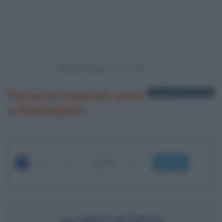
Powered by
Persone famose nate
1 biografia in elenco
a Ramsgate
OK
ALFRED NORTH