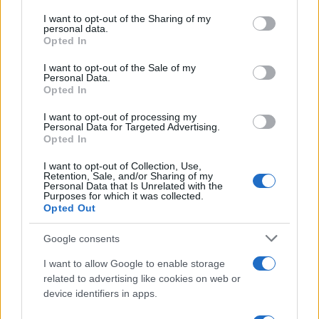
on the IAB’s List of Downstream Participants that may further
I want to opt-out of the Sharing of my
disclose it to other third parties.
personal data.
Opted In
Please note that this website/app uses one or more Google
RICEVI GLI AGGIORNAMENTI
services and may gather and store information including but
I want to opt-out of the Sale of my
Personal Data.
not limited to your visit or usage behaviour. You may click to
Opted In
grant or deny consent to Google and its third-party tags to
Inserisci la tua migliore e-mail
use your data for below specified purposes in below Google
I want to opt-out of processing my
consent section.
Personal Data for Targeted Advertising.
E-mail
Opted In
OK
I want to opt-out of Collection, Use,
Retention, Sale, and/or Sharing of my
Personal Data that Is Unrelated with the
Purposes for which it was collected.
Opted Out
Google consents
I want to allow Google to enable storage
related to advertising like cookies on web or
device identifiers in apps.