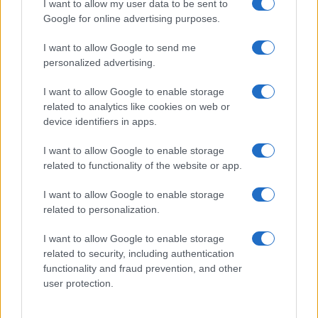
I want to allow my user data to be sent to
Google for online advertising purposes.
I want to allow Google to send me
personalized advertising.
I want to allow Google to enable storage
related to analytics like cookies on web or
Biografie
Approfondimenti
device identifiers in apps.
Biografie di oggi
Mappa del sito
Biografie più visitate
Ricorrenze
I want to allow Google to enable storage
Indice dei nomi
Onomastico
related to functionality of the website or app.
Foto di personaggi famosi
Che giorno era?
Categorie
Che giorno sarà?
I want to allow Google to enable storage
Temi
Cultura
related to personalization.
Servizi
I want to allow Google to enable storage
Pubblica la tua biografia
related to security, including authentication
functionality and fraud prevention, and other
Privacy Policy
user protection.
Cookie Policy
Preferenze Privacy
Contatti