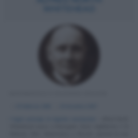
WHITEHEAD
MATEMATICO E FILOSOFO INGLESE
α
15 febbraio
1861
ω
30 dicembre
1947
I logici princìpi, le logiche conclusioni
Alfred North
Whitehead nasce a Ramsgate (Kent, Inghilterra) il 15
febbraio 1861. Matematico e filosofo, durante la sua