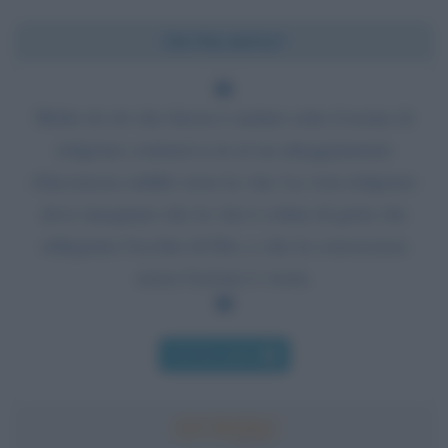
Chi l'ha detto?
Molto di ciò che finora è andato sotto il nome di
religione conteneva in sé un atteggiamento
d'inconscia ostilità verso la vita. La vera religione
deve insegnare che la vita è colma di gioie che
rallegrano l'occhio di Dio, e che la conoscenza
senza l'azione è vuota.
Chi l'ha detto