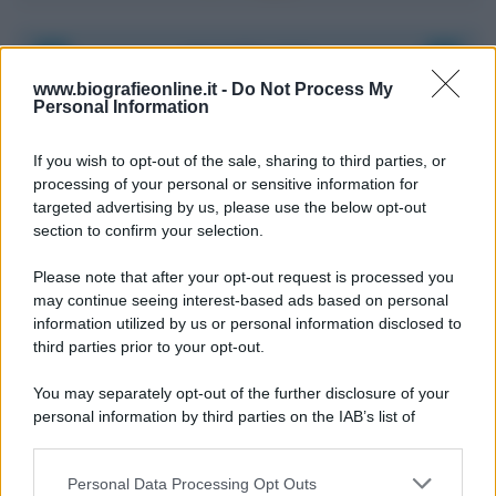
Accadde oggi
www.biografieonline.it -
Do Not Process My
Personal Information
6 agosto 1945
If you wish to opt-out of the sale, sharing to third parties, or
81 ANNI FA
processing of your personal or sensitive information for
Durante la Seconda guerra mondiale avviene uno dei
targeted advertising by us, please use the below opt-out
più tristi episodi che la storia ricordi: il
section to confirm your selection.
bombardamento atomico di Hiroshima.
Please note that after your opt-out request is processed you
LEGGI L'ARTICOLO
may continue seeing interest-based ads based on personal
Il bombardamento atomico di Hiroshima e
information utilized by us or personal information disclosed to
Nagasaki
third parties prior to your opt-out.
You may separately opt-out of the further disclosure of your
personal information by third parties on the IAB’s list of
downstream participants.
Personal Data Processing Opt Outs
This information may also be disclosed by us to third parties