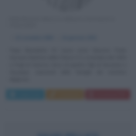
PONTEFICE DELLA CHIESA CATTOLICA
ITALIANO
α
21 novembre
1854
ω
22 gennaio
1922
Papa Benedetto XV nasce come Giacomo Paolo
Giovanni Battista della Chiesa il 21 novembre del 1854
a Pegli di Genova, terzo di quattro figli di Giovanna e
Giuseppe, esponenti della famiglia dei marchesi
Migliorati....
Leggi di più
Commenta
Download PDF