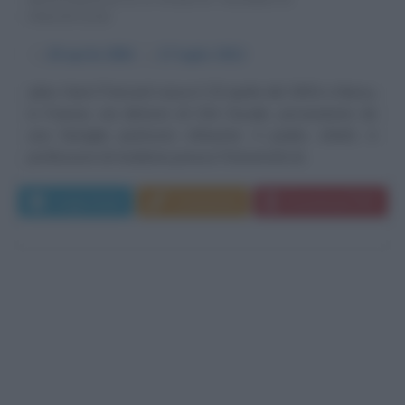
FRANCESE
α
29 aprile
1854
ω
17 luglio
1912
Jules Henri Poincaré nasce il 29 aprile del 1854 a Nancy,
in Francia, nei dintorni di Cité Ducale, proveniente da
una famiglia piuttosto influente: il padre, infatti, è
professore di medicina presso l'Università di...
Leggi di più
Commenta
Download PDF