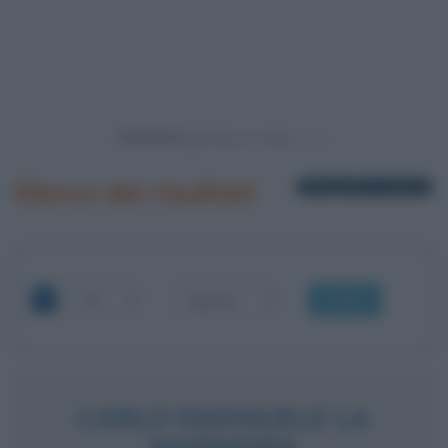
Powered by
Elenco dei risultati
8 biografie in elenco
OK
CARLO EMANUELE LA
MARMORA