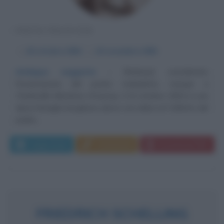
POETA FRANCESE
α
20 ottobre
1854
ω
10 novembre
1891
Ambiguo veggente
Rimbaud, considerato
l'incarnazione del poeta maledetto, nacque a
Charleville-Mézières (Francia), il 20 ottobre 1854 in una
tipica famiglia borghese (dove non ebbe né l'affetto del
padre,...
Leggi di più
Commenta
Download PDF
FRIEDRICH SCHELLING