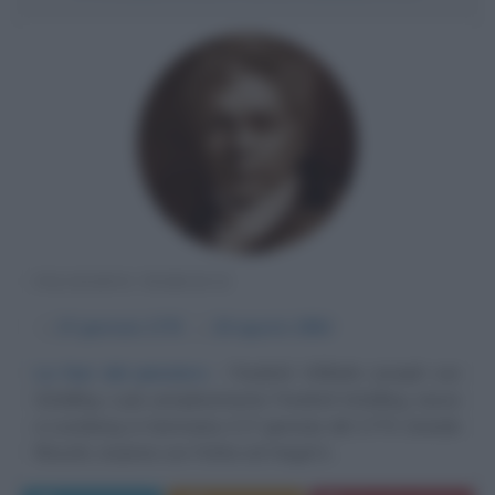
FILOSOFO TEDESCO
α
27 gennaio
1775
ω
20 agosto
1854
La fasi del pensiero
Friedrich Wilhelm Joseph von
Schelling, o più semplicemente Friedrich Schelling, nasce
a Leonberg, in Germania, il 27 gennaio del 1775. Grande
filosofo, insieme con Fichte ed Hegel è...