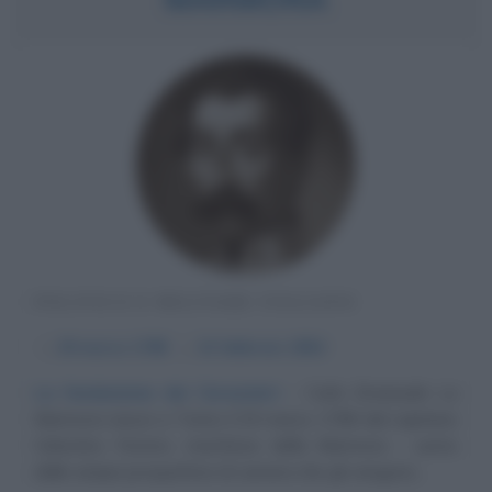
POLITICO E MILITARE ITALIANO
α
29 marzo
1788
ω
21 febbraio
1854
La fondazione dei Corazzieri
Carlo Emanuele La
Marmora nasce a Torino il 29 marzo 1788 dal capitano
Celestino Ferrero, marchese della Marmora - uomo
dalle ampie prospettive di carriera che gli vengono...