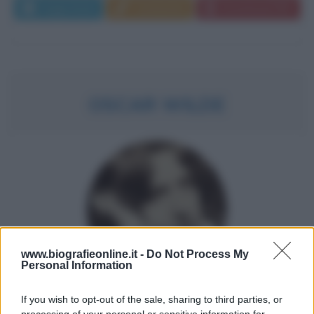
Leggi di più
Commenta
Download PDF
OSCAR WILDE
www.biografieonline.it -
Do Not Process My
Personal Information
SCRITTORE IRLANDESE
If you wish to opt-out of the sale, sharing to third parties, or