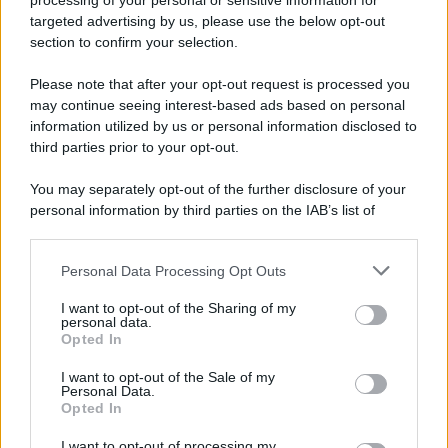
processing of your personal or sensitive information for
α
16 ottobre
1854
ω
30 novembre
1900
targeted advertising by us, please use the below opt-out
section to confirm your selection.
Oscar Fingal O' Flahertie Wills Wilde nasce a Dublino il
16 Ottobre 1854. Suo padre William è un rinomato
Please note that after your opt-out request is processed you
may continue seeing interest-based ads based on personal
chirurgo e uno scrittore versatile; sua madre Jane
information utilized by us or personal information disclosed to
Francesca Elgée, una poetessa e un'accesa
third parties prior to your opt-out.
nazionalista...
You may separately opt-out of the further disclosure of your
Leggi di più
Commenta
Download PDF
personal information by third parties on the IAB’s list of
downstream participants.
Personal Data Processing Opt Outs
This information may also be disclosed by us to third parties
on the IAB’s List of Downstream Participants that may further
I want to opt-out of the Sharing of my
disclose it to other third parties.
personal data.
Opted In
Please note that this website/app uses one or more Google
services and may gather and store information including but
I want to opt-out of the Sale of my
Personal Data.
not limited to your visit or usage behaviour. You may click to
Opted In
grant or deny consent to Google and its third-party tags to
use your data for below specified purposes in below Google
I want to opt-out of processing my