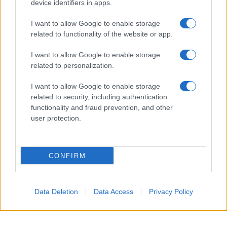
device identifiers in apps.
10 agosto 1793
I want to allow Google to enable storage
related to functionality of the website or app.
233 ANNI FA
I want to allow Google to enable storage
A Parigi Maximilien de Robespierre inaugura il
related to personalization.
museo del Louvre.
I want to allow Google to enable storage
LEGGI L'ARTICOLO
related to security, including authentication
Storia del Louvre
functionality and fraud prevention, and other
user protection.
CONFIRM
Data Deletion
Data Access
Privacy Policy
RICEVI GLI AGGIORNAMENTI