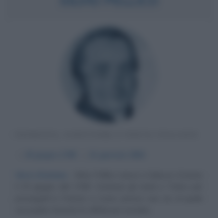
SILVIO PELLICO
PATRIOTA, SCRITTORE E POETA ITALIANO
α
25 giugno
1789
ω
31 gennaio
1854
Versi d'unione
Silvio Pellico nasce a Saluzzo (Cuneo)
il 25 giugno del 1789. Comincia gli studi a Torino per
proseguirli in Francia, a Lione, presso uno zio al quale
suo padre Onorato lo affida per avviarlo...