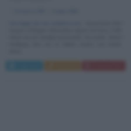
α
16 marzo
1789
ω
6 luglio
1854
Una legge che non cambierà mai
Georg Simon Ohm
nacque a Erlangen (Germania) il giorno 16 marzo 1789.
Veniva da una famiglia protestante. Suo padre, Johann
Wolfgang Ohm era un fabbro mentre sua madre,
Maria...
Leggi di più
Commenta
Download PDF