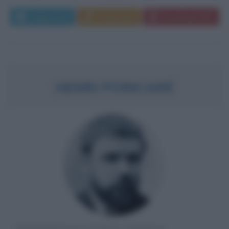
Leggi di più
Commenta
Download PDF
HENRI POINCARÉ
MATEMATICO E FISICO TEORICO