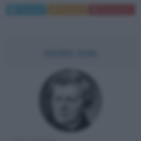
Leggi di più
Commenta
Download PDF
GEORG OHM
FISICO TEDESCO