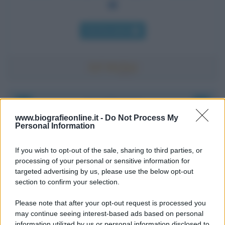
Chi l'ha detto
Accadde oggi
www.biografieonline.it -
Do Not Process My
Personal Information
6 agosto 1945
If you wish to opt-out of the sale, sharing to third parties, or
81 ANNI FA
processing of your personal or sensitive information for
Durante la Seconda guerra mondiale avviene uno dei
targeted advertising by us, please use the below opt-out
più tristi episodi che la storia ricordi: il
section to confirm your selection.
bombardamento atomico di Hiroshima.
Please note that after your opt-out request is processed you
LEGGI L'ARTICOLO
may continue seeing interest-based ads based on personal
Il bombardamento atomico di Hiroshima e
information utilized by us or personal information disclosed to