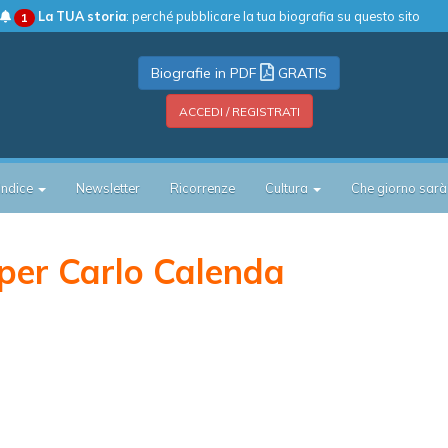
La TUA storia
: perché pubblicare la tua biografia su questo sito
1
Biografie in PDF
GRATIS
ACCEDI / REGISTRATI
Indice
Newsletter
Ricorrenze
Cultura
Che giorno sarà
per Carlo Calenda