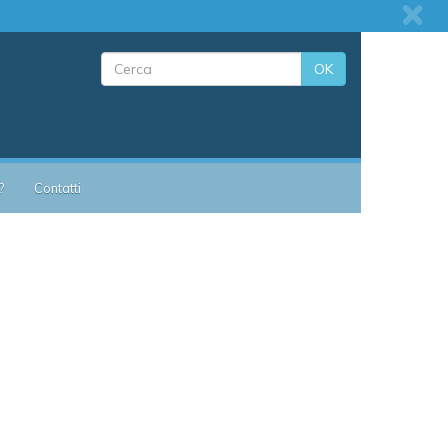
OK
?
Contatti