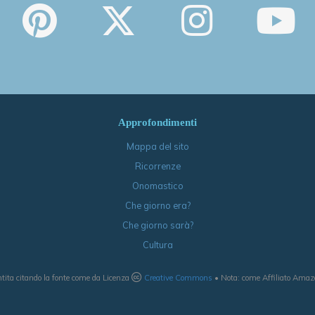
Approfondimenti
Mappa del sito
Ricorrenze
Onomastico
Che giorno era?
Che giorno sarà?
Cultura
tita citando la fonte come da Licenza
Creative Commons
• Nota: come Affiliato Amazon