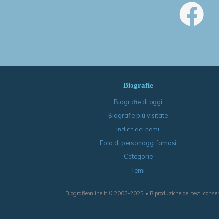
Biografie
Biografie di oggi
Biografie più visitate
Indice dei nomi
Foto di personaggi famosi
Categorie
Temi
Biografieonline.it © 2003-2025 • Riproduzione dei testi consen