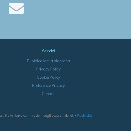
Servizi
Pubblica la tua biografia
Privacy Policy
Cookie Policy
Preferenze Privacy
Contatti
, il sito ricava commissioni sugli acquisti idonei. •
Pubblicità