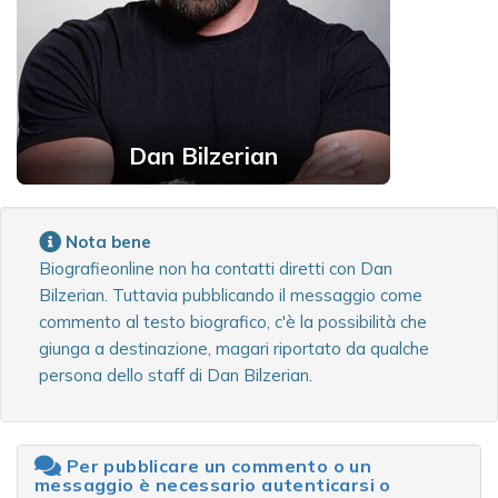
Dan Bilzerian
Nota bene
Biografieonline non ha contatti diretti con Dan
Bilzerian. Tuttavia pubblicando il messaggio come
commento al testo biografico, c'è la possibilità che
giunga a destinazione, magari riportato da qualche
persona dello staff di Dan Bilzerian.
Per pubblicare un commento o un
messaggio è necessario autenticarsi o