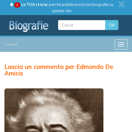
La TUA storia
: perché pubblicare la tua biografia su
1
questo sito
OK
Sezioni
Toggle
Lascia un commento per Edmondo De
Amicis