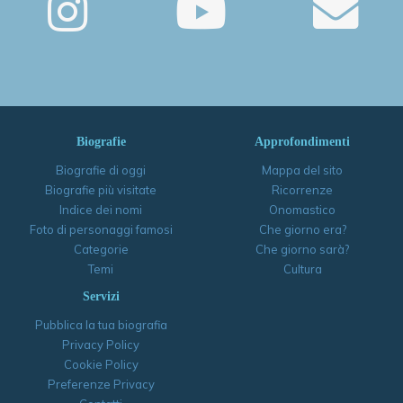
Biografie
Approfondimenti
Biografie di oggi
Mappa del sito
Biografie più visitate
Ricorrenze
Indice dei nomi
Onomastico
Foto di personaggi famosi
Che giorno era?
Categorie
Che giorno sarà?
Temi
Cultura
Servizi
Pubblica la tua biografia
Privacy Policy
Cookie Policy
Preferenze Privacy