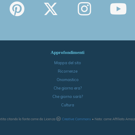
Approfondimenti
Mappa del sito
Ricorrenze
Onomastico
Che giorno era?
Che giorno sarà?
Cultura
tita citando la fonte come da Licenza
Creative Commons
• Nota: come Affiliato Amazon