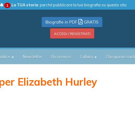
La TUA storia
: perché pubblicare la tua biografia su questo sito
1
Biografie in PDF
GRATIS
ACCEDI / REGISTRATI
Indice
Newsletter
Ricorrenze
Cultura
Che giorno sarà
er Elizabeth Hurley