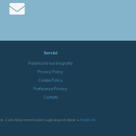
Servizi
Pubblica la tua biografia
Privacy Policy
Cookie Policy
Preferenze Privacy
Contatti
, il sito ricava commissioni sugli acquisti idonei. •
Pubblicità