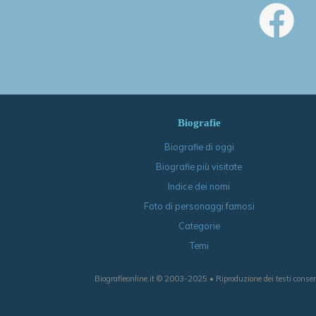
Biografie
Biografie di oggi
Biografie più visitate
Indice dei nomi
Foto di personaggi famosi
Categorie
Temi
Biografieonline.it © 2003-2025 • Riproduzione dei testi consen