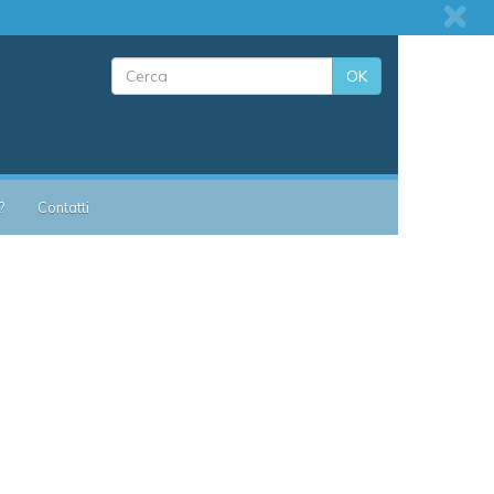
OK
?
Contatti