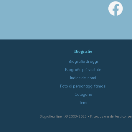
Biografie
Biografie di oggi
Biografie più visitate
Indice dei nomi
Foto di personaggi famosi
Categorie
Temi
Biografieonline.it © 2003-2025 • Riproduzione dei testi consen