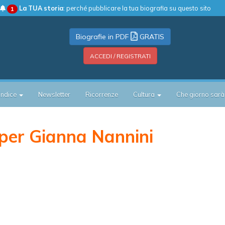
La TUA storia
: perché pubblicare la tua biografia su questo sito
1
Biografie in PDF
GRATIS
ACCEDI / REGISTRATI
Indice
Newsletter
Ricorrenze
Cultura
Che giorno sarà
per Gianna Nannini