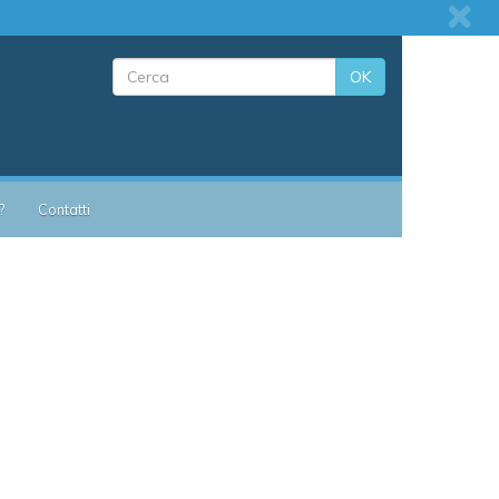
OK
?
Contatti