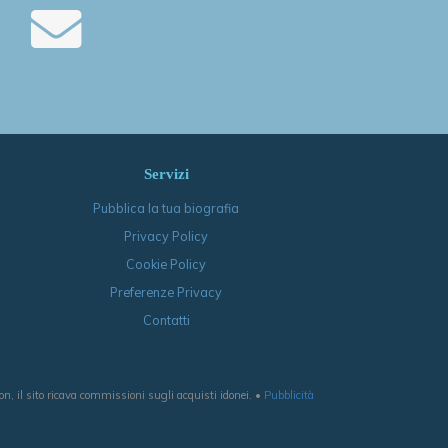
Servizi
Pubblica la tua biografia
Privacy Policy
Cookie Policy
Preferenze Privacy
Contatti
, il sito ricava commissioni sugli acquisti idonei. •
Pubblicità