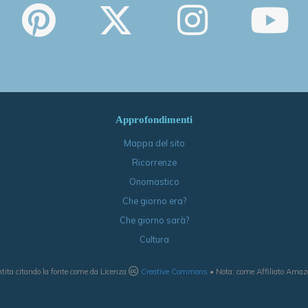
Approfondimenti
Mappa del sito
Ricorrenze
Onomastico
Che giorno era?
Che giorno sarà?
Cultura
tita citando la fonte come da Licenza
Creative Commons
• Nota: come Affiliato Amazon