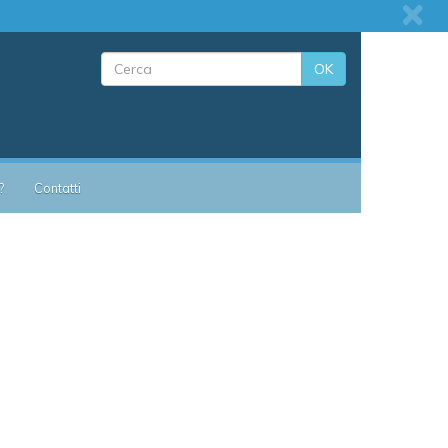
OK
?
Contatti