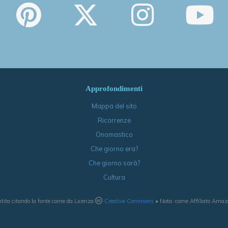
Approfondimenti
Mappa del sito
Ricorrenze
Onomastico
Che giorno era?
Che giorno sarà?
Cultura
tita citando la fonte come da Licenza
Creative Commons
• Nota: come Affiliato Amazon