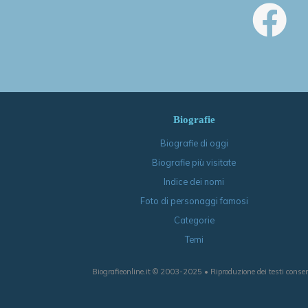
Biografie
Biografie di oggi
Biografie più visitate
Indice dei nomi
Foto di personaggi famosi
Categorie
Temi
Biografieonline.it © 2003-2025 • Riproduzione dei testi consen