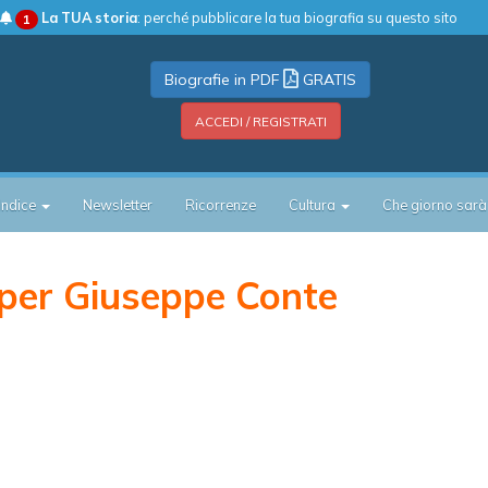
La TUA storia
: perché pubblicare la tua biografia su questo sito
1
Biografie in PDF
GRATIS
ACCEDI / REGISTRATI
Indice
Newsletter
Ricorrenze
Cultura
Che giorno sarà
per Giuseppe Conte