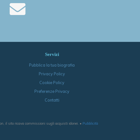
Servizi
Pubblica la tua biografia
Privacy Policy
Cookie Policy
Preferenze Privacy
Contatti
, il sito ricava commissioni sugli acquisti idonei. •
Pubblicità