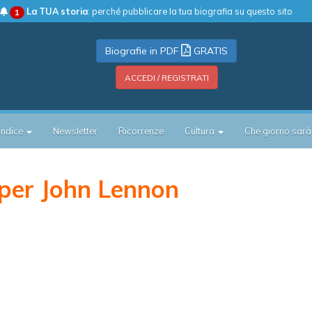
La TUA storia
: perché pubblicare la tua biografia su questo sito
1
Biografie in PDF
GRATIS
ACCEDI / REGISTRATI
Indice
Newsletter
Ricorrenze
Cultura
Che giorno sarà
per John Lennon