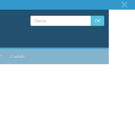
OK
?
Contatti