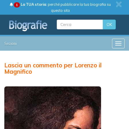
La TUA storia
: perché pubblicare la tua biografia su
1
questo sito
OK
Sezioni
Toggle
Lascia un commento per Lorenzo il
Magnifico