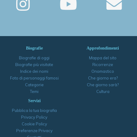
Biografie
Approfondimenti
Biografie di oggi
Mappa del sito
Biografie più visitate
Ricorrenze
Indice dei nomi
Onomastico
Foto di personaggi famosi
Che giorno era?
Categorie
Che giorno sarà?
Temi
Cultura
Servizi
Pubblica la tua biografia
Privacy Policy
Cookie Policy
Preferenze Privacy