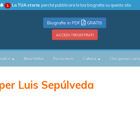
La TUA storia
: perché pubblicare la tua biografia su questo sito
1
Biografie in PDF
GRATIS
ACCEDI / REGISTRATI
Indice
Newsletter
Ricorrenze
Cultura
Che giorno sarà
per Luis Sepúlveda