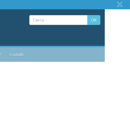
OK
?
Contatti