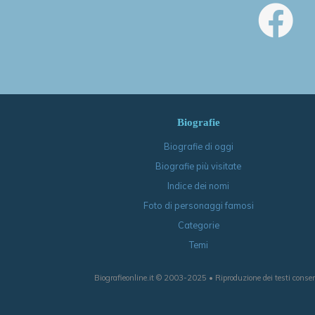
Biografie
Biografie di oggi
Biografie più visitate
Indice dei nomi
Foto di personaggi famosi
Categorie
Temi
Biografieonline.it © 2003-2025 • Riproduzione dei testi consen