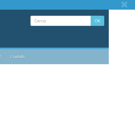
OK
?
Contatti