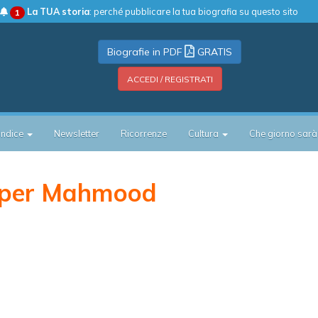
La TUA storia
: perché pubblicare la tua biografia su questo sito
1
Biografie in PDF
GRATIS
ACCEDI / REGISTRATI
Indice
Newsletter
Ricorrenze
Cultura
Che giorno sarà
 per Mahmood