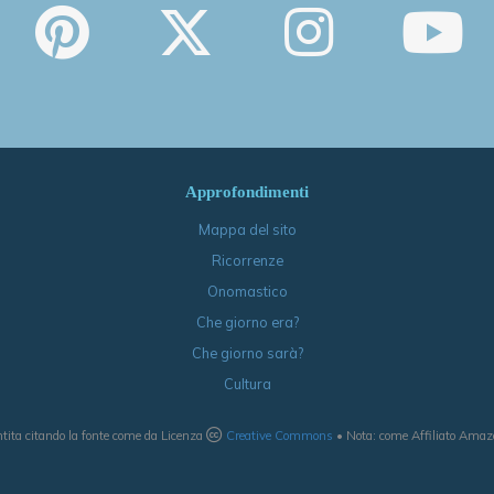
Approfondimenti
Mappa del sito
Ricorrenze
Onomastico
Che giorno era?
Che giorno sarà?
Cultura
tita citando la fonte come da Licenza
Creative Commons
• Nota: come Affiliato Amazon