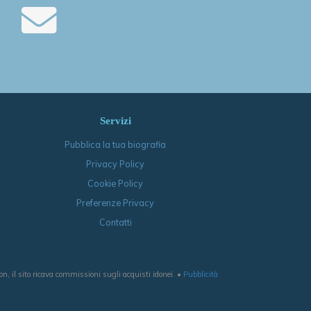
Servizi
Pubblica la tua biografia
Privacy Policy
Cookie Policy
Preferenze Privacy
Contatti
, il sito ricava commissioni sugli acquisti idonei. •
Pubblicità