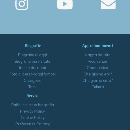
Biografie
Approfondimenti
Biografie di oggi
Mappa del sito
Biografie più visitate
Ricorrenze
Indice dei nomi
Onomastico
Foto di personaggi famosi
Che giorno era?
Categorie
Che giorno sarà?
Temi
Cultura
Servizi
Pubblica la tua biografia
Privacy Policy
Cookie Policy
Preferenze Privacy