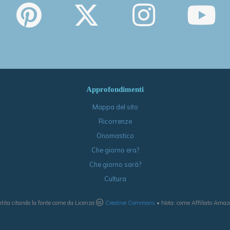
Approfondimenti
Mappa del sito
Ricorrenze
Onomastico
Che giorno era?
Che giorno sarà?
Cultura
tita citando la fonte come da Licenza
Creative Commons
• Nota: come Affiliato Amazon