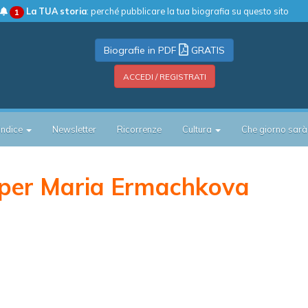
La TUA storia
: perché pubblicare la tua biografia su questo sito
1
Biografie in PDF
GRATIS
ACCEDI / REGISTRATI
Indice
Newsletter
Ricorrenze
Cultura
Che giorno sarà
per Maria Ermachkova