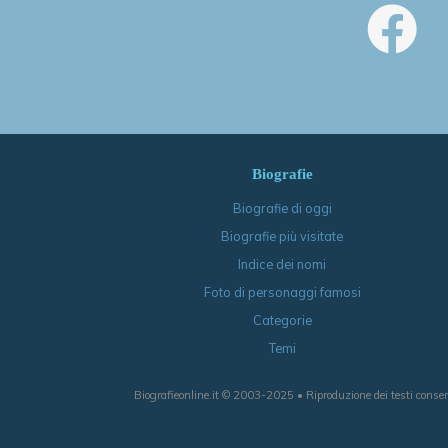
Biografie
Biografie di oggi
Biografie più visitate
Indice dei nomi
Foto di personaggi famosi
Categorie
Temi
Biografieonline.it © 2003-2025 • Riproduzione dei testi consen