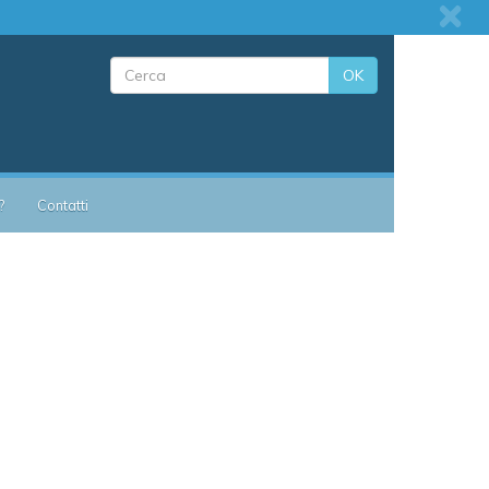
OK
?
Contatti