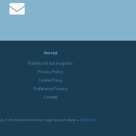
Servizi
Pubblica la tua biografia
Privacy Policy
Cookie Policy
Preferenze Privacy
Contatti
, il sito ricava commissioni sugli acquisti idonei. •
Pubblicità