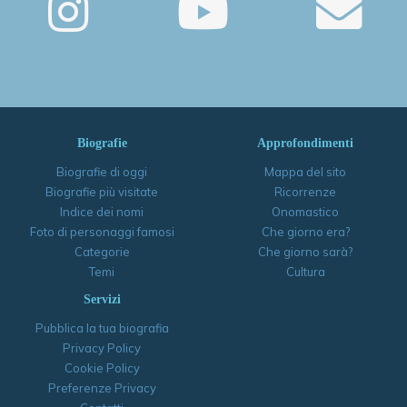
Biografie
Approfondimenti
Biografie di oggi
Mappa del sito
Biografie più visitate
Ricorrenze
Indice dei nomi
Onomastico
Foto di personaggi famosi
Che giorno era?
Categorie
Che giorno sarà?
Temi
Cultura
Servizi
Pubblica la tua biografia
Privacy Policy
Cookie Policy
Preferenze Privacy