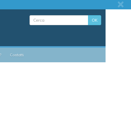
OK
?
Contatti