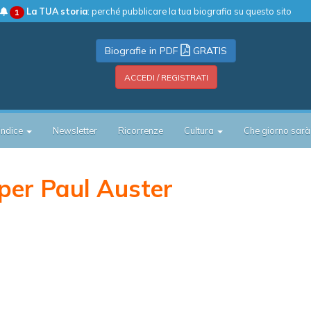
La TUA storia
: perché pubblicare la tua biografia su questo sito
1
Biografie in PDF
GRATIS
ACCEDI / REGISTRATI
Indice
Newsletter
Ricorrenze
Cultura
Che giorno sarà
per Paul Auster