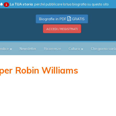
La TUA storia
: perché pubblicare la tua biografia su questo sito
1
Biografie in PDF
GRATIS
ACCEDI / REGISTRATI
Indice
Newsletter
Ricorrenze
Cultura
Che giorno sarà
per Robin Williams