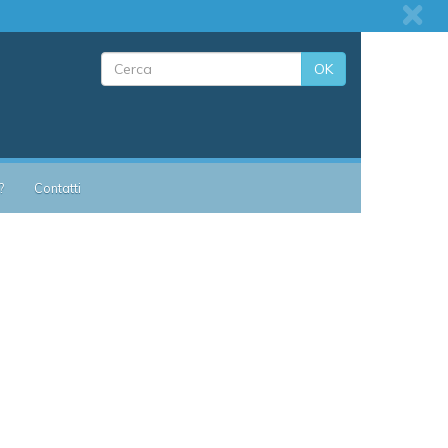
OK
?
Contatti