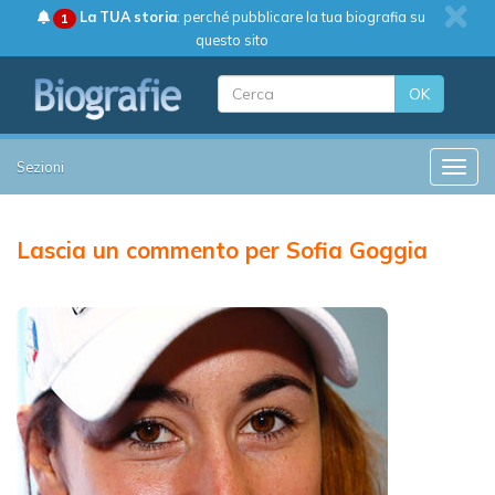
La TUA storia
: perché pubblicare la tua biografia su
1
questo sito
OK
Sezioni
Toggle
Lascia un commento per Sofia Goggia