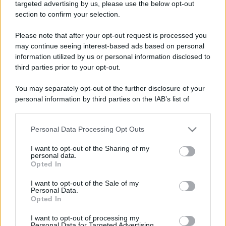
targeted advertising by us, please use the below opt-out
Scrivi un messaggio
section to confirm your selection.
Commenti Facebook
Please note that after your opt-out request is processed you
may continue seeing interest-based ads based on personal
information utilized by us or personal information disclosed to
third parties prior to your opt-out.
You may separately opt-out of the further disclosure of your
personal information by third parties on the IAB’s list of
downstream participants.
Personal Data Processing Opt Outs
This information may also be disclosed by us to third parties
on the IAB’s List of Downstream Participants that may further
I want to opt-out of the Sharing of my
disclose it to other third parties.
personal data.
Opted In
RICEVI GLI AGGIORNAMENTI
Please note that this website/app uses one or more Google
services and may gather and store information including but
I want to opt-out of the Sale of my
Personal Data.
not limited to your visit or usage behaviour. You may click to
Inserisci la tua migliore e-mail
Opted In
grant or deny consent to Google and its third-party tags to
use your data for below specified purposes in below Google
I want to opt-out of processing my
consent section.
Personal Data for Targeted Advertising.
E-mail