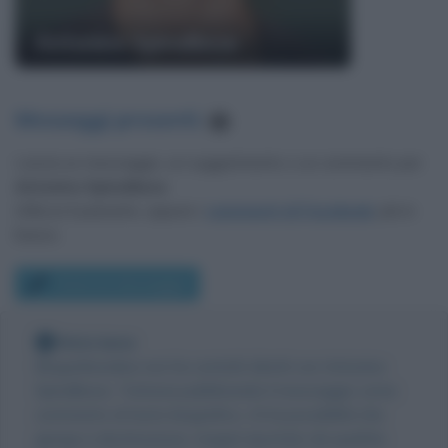
Antonino Spinalbese
Messaggi presenti
:
1
Lascia un messaggio, un suggerimento o un commento per
Antonino Spinalbese
.
Utilizza il pulsante, oppure i
commenti di Facebook
, più in
basso.
Scrivi un messaggio
Nota bene
Biografieonline non ha contatti diretti con Antonino
Spinalbese. Tuttavia pubblicando il messaggio come
commento al testo biografico, c'è la possibilità che
giunga a destinazione, magari riportato da qualche