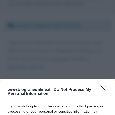
persona dello staff di Antonino Spinalbese.
Giovedì 1 febbraio 2024 15:04:15
Oggi nascono John Ford, uno dei più grandi registi
della storia del cinema, e Stephanie di Monaco. E
invece chi ti trovo tra i festeggiati? Sculfor e
Spinalbese. Ma dai!. .
Da:
Etn
www.biografieonline.it -
Do Not Process My
Personal Information
If you wish to opt-out of the sale, sharing to third parties, or
processing of your personal or sensitive information for