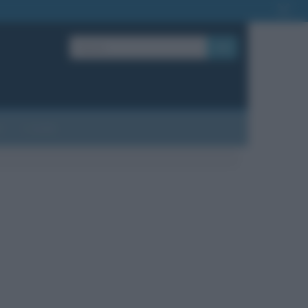
OK
?
Contatti