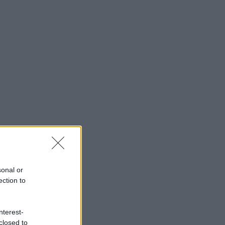
sonal or
ection to
nterest-
closed to