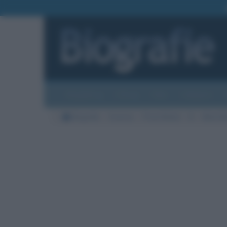
Biografie
Foto
Temi
Categorie
Biografie
Scienze
Premi Nobel
B
Niels B