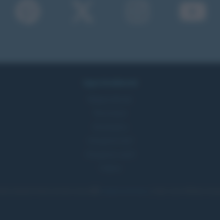
Approfondimenti
Mappa del sito
Ricorrenze
Onomastico
Che giorno era?
Che giorno sarà?
Cultura
tita citando la fonte come da Licenza
Creative Commons
• Nota: come Affiliato Amazon