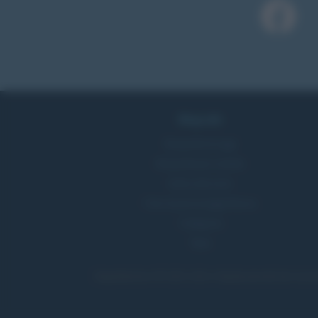
Biografie
Biografie di oggi
Biografie più visitate
Indice dei nomi
Foto di personaggi famosi
Categorie
Temi
Biografieonline.it © 2003-2025 • Riproduzione dei testi consen