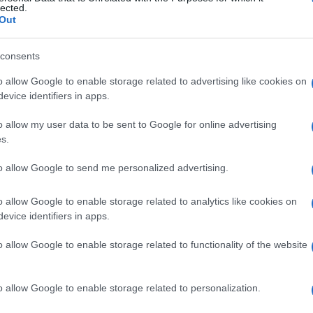
lected.
Out
he non conoscevo il premio Nobel Bohr. mi sono interessato a
consents
tutti gli sbagli possibili in un campo ristretto> spiegare cos
o allow Google to enable storage related to advertising like cookies on
evice identifiers in apps.
isco il perché. GRAZIE
o allow my user data to be sent to Google for online advertising
s.
to allow Google to send me personalized advertising.
o allow Google to enable storage related to analytics like cookies on
evice identifiers in apps.
o allow Google to enable storage related to functionality of the website
Scrivi un messaggio
o allow Google to enable storage related to personalization.