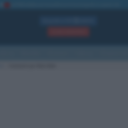
La TUA storia
: perché pubblicare la tua biografia su questo sito
1
Biografie in PDF
GRATIS
ACCEDI / REGISTRATI
Indice
Newsletter
Ricorrenze
Cultura
Che giorno sarà
ohr
Commenti per Niels Bohr