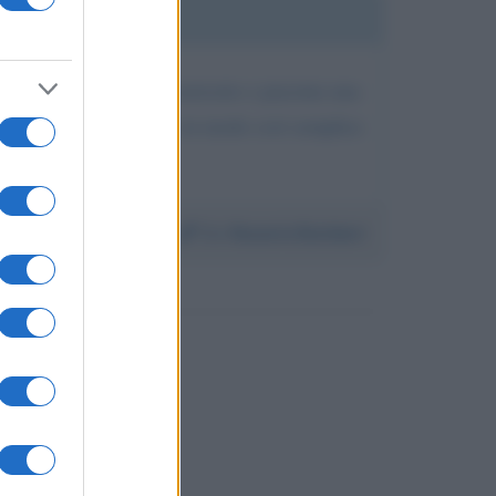
 lui perché mi ha incuriosito e piaciuta una
ì bene e completamente e in modo così semplice
Da:
Rosario Barbieri