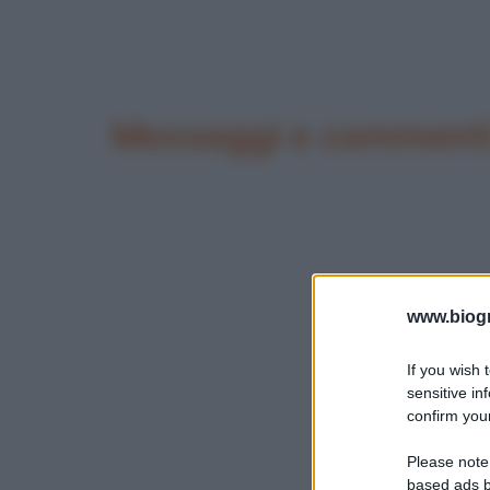
Messaggi e commenti 
www.biogra
If you wish 
sensitive in
confirm your
Please note
based ads b