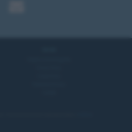
Servizi
Pubblica la tua biografia
Privacy Policy
Cookie Policy
Preferenze Privacy
Contatti
, il sito ricava commissioni sugli acquisti idonei. •
Pubblicità