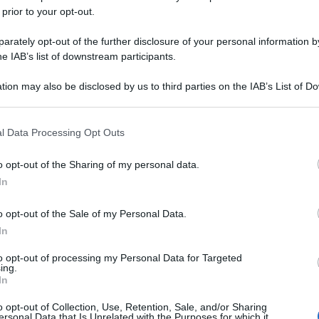
 prior to your opt-out.
rately opt-out of the further disclosure of your personal information by
Powered by
he IAB’s list of downstream participants.
Messaggi presenti
:
1
tion may also be disclosed by us to third parties on the IAB’s List of 
 that may further disclose it to other third parties.
Lascia un commento su
Niels
 that this website/app uses one or more Google services and may gath
Utilizza il pulsante, oppure i
co
l Data Processing Opt Outs
including but not limited to your visit or usage behaviour. You may click 
 to Google and its third-party tags to use your data for below specifi
o opt-out of the Sharing of my personal data.
Scrivi un messaggio
ogle consent section.
In
Leggi anche:
o opt-out of the Sale of my Personal Data.
Frasi di Niels Bohr
In
to opt-out of processing my Personal Data for Targeted
ing.
In
o opt-out of Collection, Use, Retention, Sale, and/or Sharing
ersonal Data that Is Unrelated with the Purposes for which it