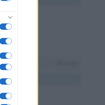
Da:
Lucia