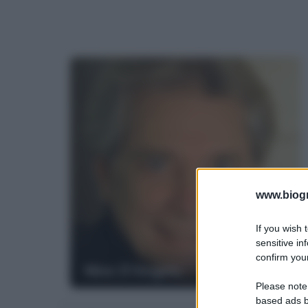
www.biogra
If you wish 
sensitive in
confirm your
Nino D'Angelo
Please note
based ads b