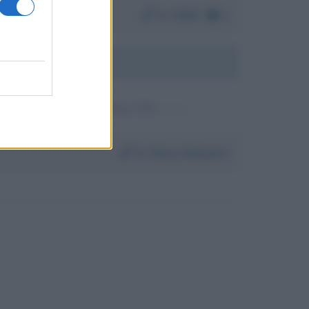
Da:
Nello
A
ersona tranquilla telefono 338--------.
Da:
Rocco Romano