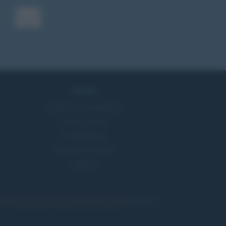
Servizi
Pubblica la tua biografia
Privacy Policy
Cookie Policy
Preferenze Privacy
Contatti
, il sito ricava commissioni sugli acquisti idonei. •
Pubblicità