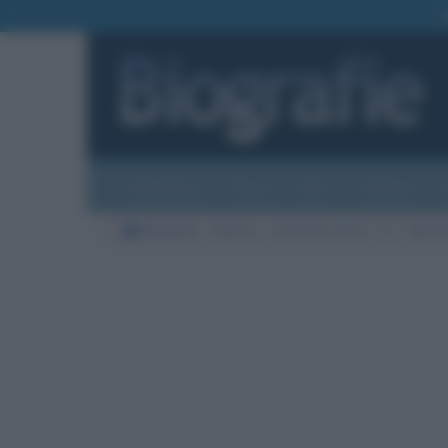
Biografie
Foto
Temi
Categorie
Biografie
Musica
Sanremo 2019
D
Nino 