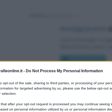
Powered by
Messaggi presenti
:
4
Lascia un messaggio, un sug
Utilizza il pulsante, oppure i
co
Scrivi un messaggio
fieonline.it -
Do Not Process My Personal Information
Leggi anche:
Frasi di Nino D'Angelo
to opt-out of the sale, sharing to third parties, or processing of your per
formation for targeted advertising by us, please use the below opt-out s
 selection.
 that after your opt-out request is processed you may continue seeing i
ased on personal information utilized by us or personal information dis