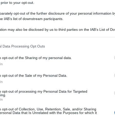
 prior to your opt-out.
o D'Angelo. Tuttavia pubblicando il messaggio come commento al te
rately opt-out of the further disclosure of your personal information by
he IAB’s list of downstream participants.
na dello staff di Nino D'Angelo.
tion may also be disclosed by us to third parties on the IAB’s List of 
 that may further disclose it to other third parties.
 that this website/app uses one or more Google services and may gath
l Data Processing Opt Outs
including but not limited to your visit or usage behaviour. You may click 
 to Google and its third-party tags to use your data for below specifi
o opt-out of the Sharing of my personal data.
ogle consent section.
COMPLIMENTI
In
o opt-out of the Sale of my Personal Data.
Nino ha fatto un capolavoro. Peccato che non e' riconosciuto i
In
to opt-out of processing my Personal Data for Targeted
ing.
In
o opt-out of Collection, Use, Retention, Sale, and/or Sharing
ersonal Data that Is Unrelated with the Purposes for which it