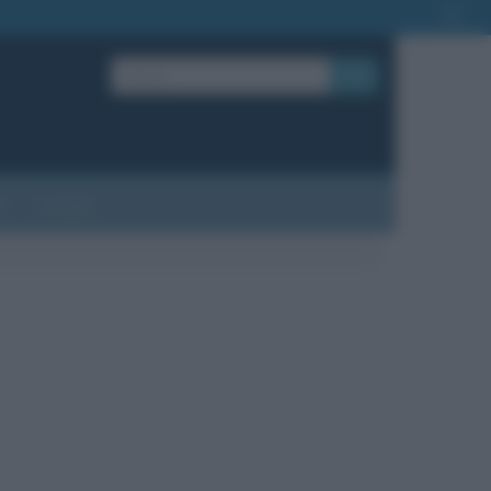
OK
?
Contatti