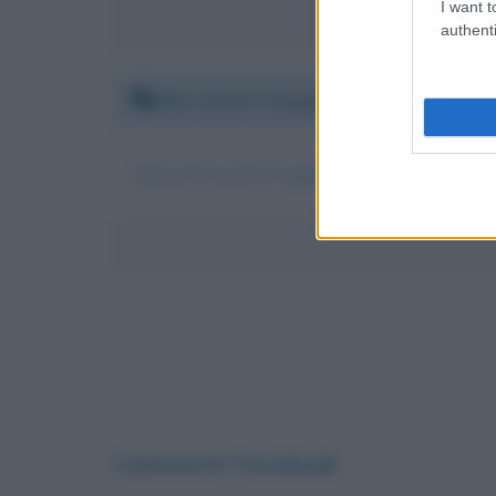
I want t
authenti
Mercoledì 9 maggio 2018 09:07:30
Sono un tuo fan da quanto ero bambino sono si
Commenti Facebook