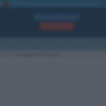
La TUA storia
: perché pubblicare la tua biografia su questo sito
1
Biografie in PDF
GRATIS
ACCEDI / REGISTRATI
Indice
Newsletter
Ricorrenze
Cultura
Che giorno sarà
D'Angelo
Messaggi per Nino D'Angelo