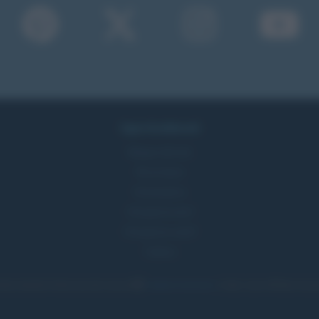
Approfondimenti
Mappa del sito
Ricorrenze
Onomastico
Che giorno era?
Che giorno sarà?
Cultura
tita citando la fonte come da Licenza
Creative Commons
• Nota: come Affiliato Amazon