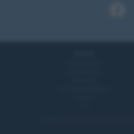
Biografie
Biografie di oggi
Biografie più visitate
Indice dei nomi
Foto di personaggi famosi
Categorie
Temi
Biografieonline.it © 2003-2025 • Riproduzione dei testi consen