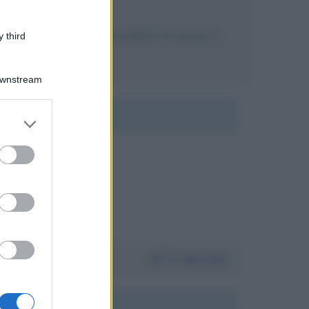
sto biografico, c'è la possibilità che giunga a
 third
Downstream
er and store
to grant or
ed purposes
n tutta Italia
Da:
Marcello