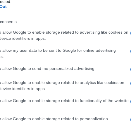
lected.
Out
STESSO GIORNO, STESSO ANNO
consents
o allow Google to enable storage related to advertising like cookies on
evice identifiers in apps.
o allow my user data to be sent to Google for online advertising
s.
orderà!
to allow Google to send me personalized advertising.
o allow Google to enable storage related to analytics like cookies on
evice identifiers in apps.
o allow Google to enable storage related to functionality of the website
erti da vicino e parlare con te.
o allow Google to enable storage related to personalization.