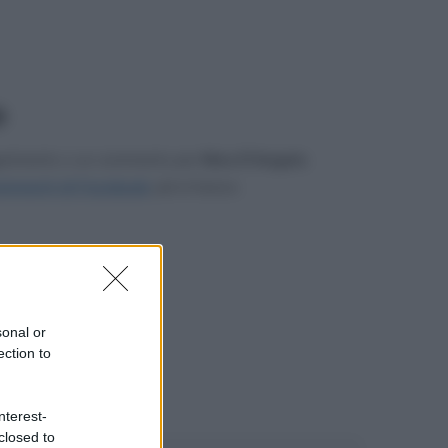
gerimento o un commento per
Nino D'Angelo
.
mmenti di Facebook
, più in basso.
sonal or
ection to
nterest-
closed to