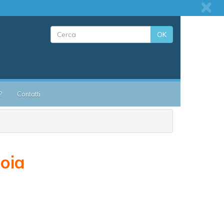
OK
?
Contatti
ioia