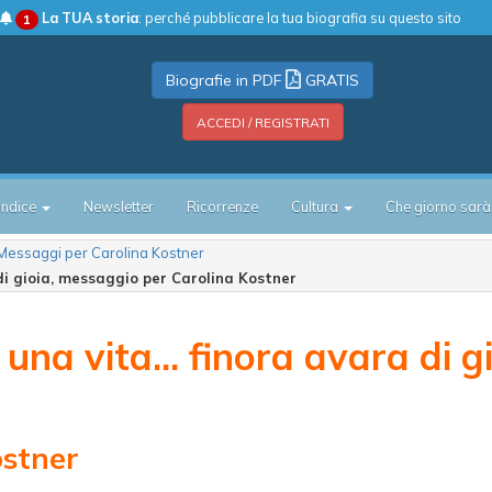
La TUA storia
: perché pubblicare la tua biografia su questo sito
1
Biografie in PDF
GRATIS
ACCEDI / REGISTRATI
Indice
Newsletter
Ricorrenze
Cultura
Che giorno sarà
Messaggi per Carolina Kostner
 di gioia, messaggio per Carolina Kostner
na vita... finora avara di g
ostner