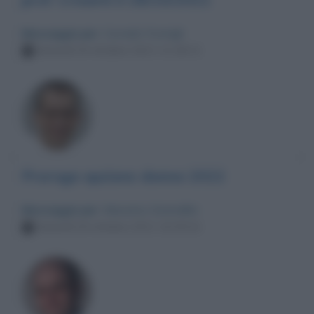
Messaggio per
: Corrado Formigli
Venerdì 29 ottobre 2021 11:18:11
Proroga opzione donna 2022
Messaggio per
: Massimo Gramellini
Venerdì 29 ottobre 2021 10:35:31