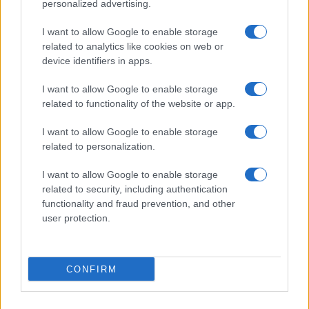
personalized advertising.
I want to allow Google to enable storage
related to analytics like cookies on web or
Biografie
Approfondimenti
device identifiers in apps.
Biografie di oggi
Mappa del sito
Biografie più visitate
Ricorrenze
I want to allow Google to enable storage
Indice dei nomi
Onomastico
related to functionality of the website or app.
Foto di personaggi famosi
Che giorno era?
Categorie
Che giorno sarà?
I want to allow Google to enable storage
Temi
Cultura
related to personalization.
Servizi
I want to allow Google to enable storage
Pubblica la tua biografia
related to security, including authentication
Privacy Policy
functionality and fraud prevention, and other
user protection.
Cookie Policy
Preferenze Privacy
Contatti
CONFIRM
Biografieonline.it © 2003-2025 • Riproduzione dei testi consentita citando la fonte
Creative Commons
come da Licenza
• Nota: come Affiliato Amazon, il sito
Pubblicità
ricava commissioni sugli acquisti idonei. •