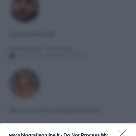
Lavori usuranti
Messaggio per
: Myrta Merlino
Venerdì 29 ottobre 2021 08:43:48
Bravura a fare il suo mestiere
Messaggio per
: Tia Carrere
Venerdì 29 ottobre 2021 07:53:35
www.biografieonline.it -
Do Not Process My