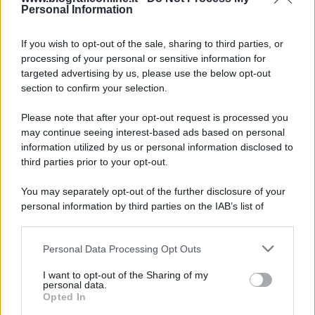
Personal Information
If you wish to opt-out of the sale, sharing to third parties, or
processing of your personal or sensitive information for
targeted advertising by us, please use the below opt-out
section to confirm your selection.
Please note that after your opt-out request is processed you
may continue seeing interest-based ads based on personal
427
428
429
430
431
432
433
information utilized by us or personal information disclosed to
third parties prior to your opt-out.
434
435
436
437
You may separately opt-out of the further disclosure of your
personal information by third parties on the IAB’s list of
downstream participants.
Personal Data Processing Opt Outs
This information may also be disclosed by us to third parties
on the IAB’s List of Downstream Participants that may further
I want to opt-out of the Sharing of my
disclose it to other third parties.
personal data.
Opted In
Please note that this website/app uses one or more Google
RICEVI GLI AGGIORNAMENTI