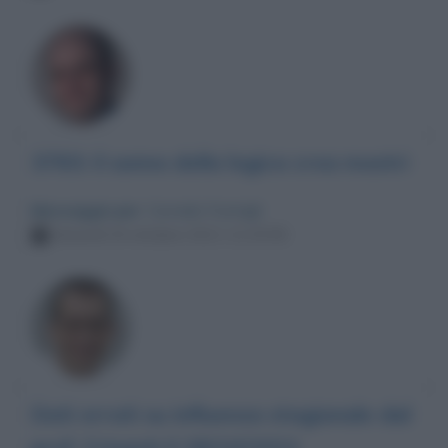
3783: il sonno della logica crea mostri
Messaggio per
: Corrado Formigli
Venerdì 29 ottobre 2021 11:33:55
Dati errati su influenza stagionale dal
prof. Crisanti il 28/10/2021