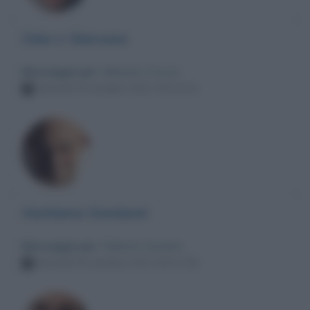
Zaia e Giarusso
Messaggio per
: Maurizio Crozza
Venerdì 29 ottobre 2021 09:14:31
Aiutiamo Saviano!
Messaggio per
: Roberto Saviano
Venerdì 29 ottobre 2021 09:12:55