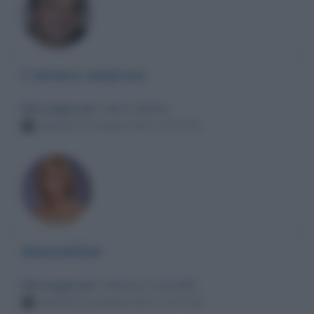
L'amara sorpresa
Messaggio per
: Myrta Merlino
Venerdì 29 ottobre 2021 13:23:20
ManeskZan
Messaggio per
: Massimo Gramellini
Venerdì 29 ottobre 2021 12:37:38