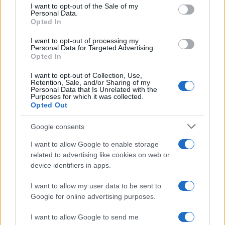
services and may gather and store information including but
I want to opt-out of the Sale of my
Personal Data.
not limited to your visit or usage behaviour. You may click to
Opted In
grant or deny consent to Google and its third-party tags to
Inserisci la tua migliore e-mail
use your data for below specified purposes in below Google
I want to opt-out of processing my
consent section.
Personal Data for Targeted Advertising.
E-mail
Opted In
OK
I want to opt-out of Collection, Use,
Retention, Sale, and/or Sharing of my
Personal Data that Is Unrelated with the
Purposes for which it was collected.
Opted Out
Google consents
I want to allow Google to enable storage
related to advertising like cookies on web or
device identifiers in apps.
I want to allow my user data to be sent to
Google for online advertising purposes.
I want to allow Google to send me