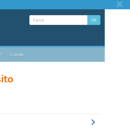
OK
?
Contatti
sito