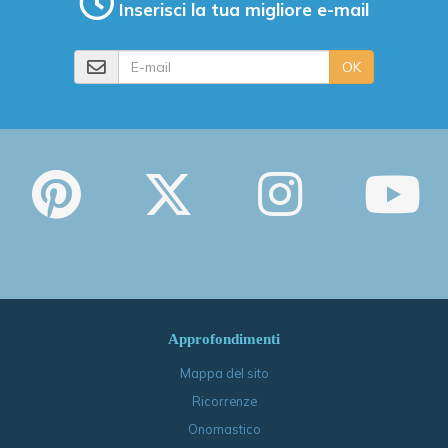
Inserisci la tua migliore e-mail
E-mail
OK
Approfondimenti
Mappa del sito
Ricorrenze
Onomastico