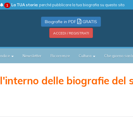
La TUA storia
: perché pubblicare la tua biografia su questo sito
1
Biografie in PDF
GRATIS
ACCEDI / REGISTRATI
Indice
Newsletter
Ricorrenze
Cultura
Che giorno sarà
'interno delle biografie del 