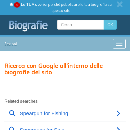
La TUA storia
: perché pubblicare la tua biografia su
1
questo sito
OK
Sezioni
Toggle
Ricerca con Google all'interno delle
biografie del sito