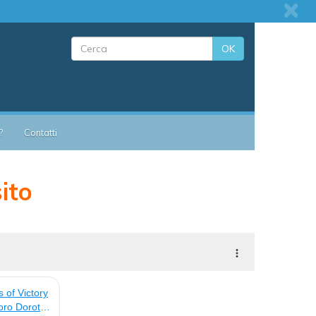
OK
?
Contatti
sito