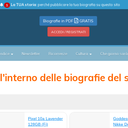
La TUA storia
: perché pubblicare la tua biografia su questo sito
1
Biografie in PDF
GRATIS
ACCEDI / REGISTRATI
Indice
Newsletter
Ricorrenze
Cultura
Che giorno sarà
'interno delle biografie del 