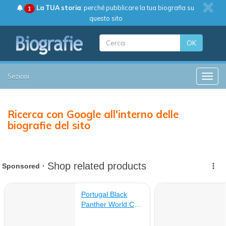
La TUA storia
: perché pubblicare la tua biografia su
1
questo sito
OK
Sezioni
Toggle
Ricerca con Google all'interno delle
biografie del sito