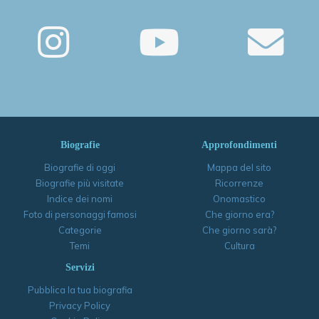
Biografie
Approfondimenti
Biografie di oggi
Mappa del sito
Biografie più visitate
Ricorrenze
Indice dei nomi
Onomastico
Foto di personaggi famosi
Che giorno era?
Categorie
Che giorno sarà?
Temi
Cultura
Servizi
Pubblica la tua biografia
Privacy Policy