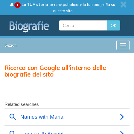
La TUA storia
: perché pubblicare la tua biografia su
1
questo sito
OK
Sezioni
Toggle
Ricerca con Google all'interno delle
biografie del sito