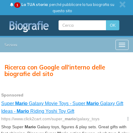
La TUA storia
: perché pubblicare la tua biografia su
1
questo sito
OK
Sezioni
Toggle
Ricerca con Google all'interno delle
biografie del sito