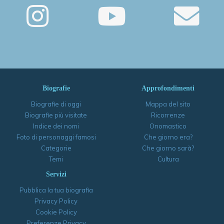
Biografie
Approfondimenti
Biografie di oggi
Mappa del sito
Biografie più visitate
Ricorrenze
Indice dei nomi
Onomastico
Foto di personaggi famosi
Che giorno era?
Categorie
Che giorno sarà?
Temi
Cultura
Servizi
Pubblica la tua biografia
Privacy Policy
Cookie Policy
Preferenze Privacy