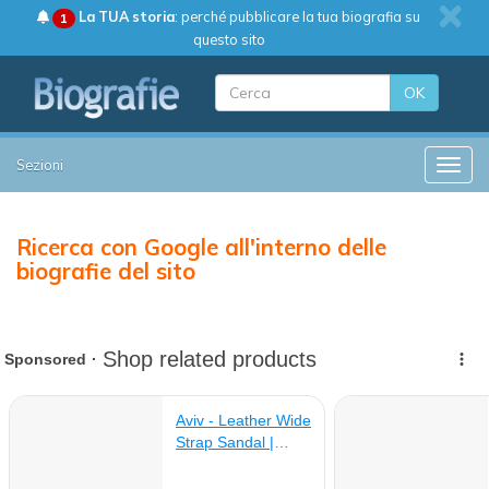
La TUA storia
: perché pubblicare la tua biografia su
1
questo sito
OK
Sezioni
Toggle
Ricerca con Google all'interno delle
biografie del sito