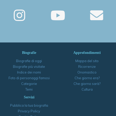
Biografie
Approfondimenti
Biografie di oggi
Mappa del sito
Biografie più visitate
Ricorrenze
Indice dei nomi
Onomastico
Foto di personaggi famosi
Che giorno era?
Categorie
Che giorno sarà?
Temi
Cultura
Servizi
Pubblica la tua biografia
Privacy Policy