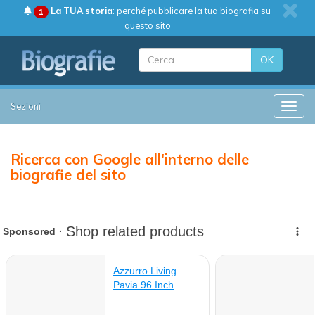
La TUA storia
: perché pubblicare la tua biografia su
1
questo sito
OK
Sezioni
Toggle
Ricerca con Google all'interno delle
biografie del sito