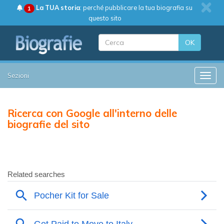
La TUA storia
: perché pubblicare la tua biografia su
1
questo sito
OK
Sezioni
Toggle
Ricerca con Google all'interno delle
biografie del sito