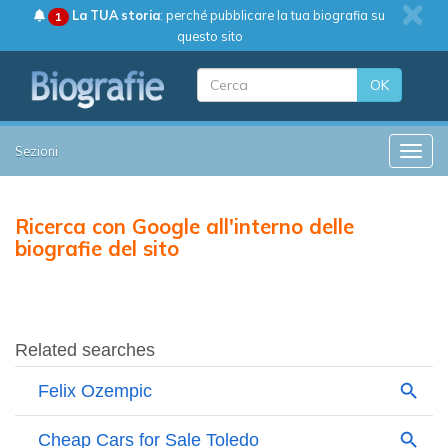
La TUA storia
: perché pubblicare la tua biografia su
1
questo sito
OK
Sezioni
Toggle
Ricerca con Google all'interno delle
biografie del sito