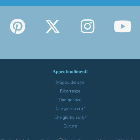
Approfondimenti
Mappa del sito
Ricorrenze
Onomastico
Che giorno era?
Che giorno sarà?
Cultura