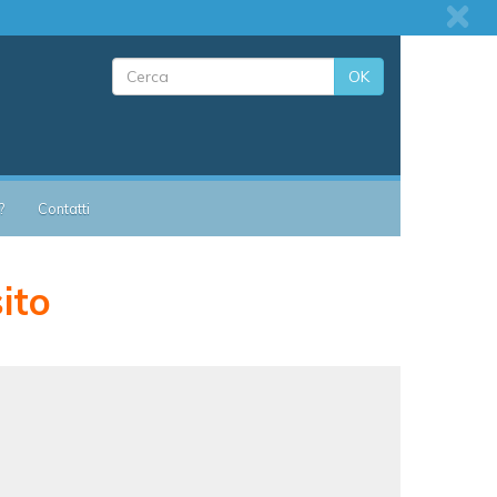
OK
?
Contatti
sito