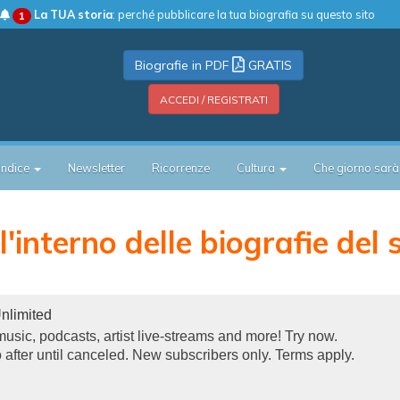
La TUA storia
: perché pubblicare la tua biografia su questo sito
1
Biografie in PDF
GRATIS
ACCEDI / REGISTRATI
Indice
Newsletter
Ricorrenze
Cultura
Che giorno sarà
'interno delle biografie del 