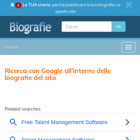
La TUA storia
: perché pubblicare la tua biografia su
1
questo sito
OK
Sezioni
Toggle
Ricerca con Google all'interno delle
biografie del sito