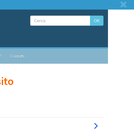
OK
?
Contatti
sito