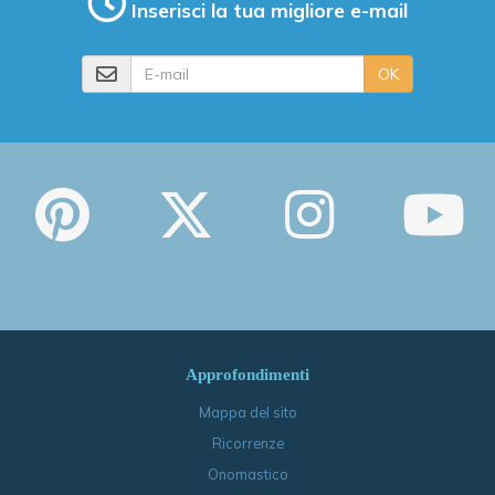
Inserisci la tua migliore e-mail
E-mail
OK
Approfondimenti
Mappa del sito
Ricorrenze
Onomastico