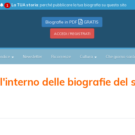
La TUA storia
: perché pubblicare la tua biografia su questo sito
1
Biografie in PDF
GRATIS
ACCEDI / REGISTRATI
Indice
Newsletter
Ricorrenze
Cultura
Che giorno sarà
'interno delle biografie del 