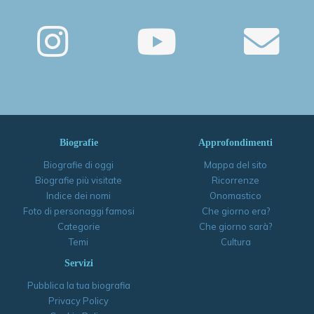
Biografie
Approfondimenti
Biografie di oggi
Mappa del sito
Biografie più visitate
Ricorrenze
Indice dei nomi
Onomastico
Foto di personaggi famosi
Che giorno era?
Categorie
Che giorno sarà?
Temi
Cultura
Servizi
Pubblica la tua biografia
Privacy Policy