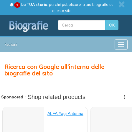
La TUA storia
: perché pubblicare la tua biografia su
1
questo sito
OK
Sezioni
Toggle
Ricerca con Google all'interno delle
biografie del sito