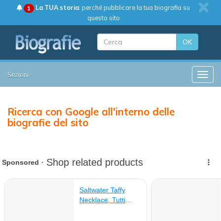
La TUA storia
: perché pubblicare la tua biografia su
1
questo sito
OK
Sezioni
Toggle
Ricerca con Google all'interno delle
biografie del sito