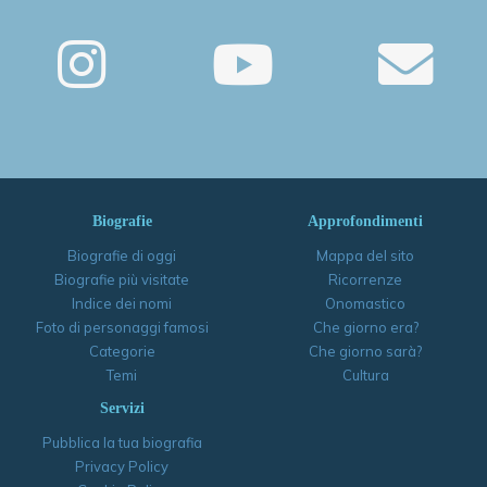
Biografie
Approfondimenti
Biografie di oggi
Mappa del sito
Biografie più visitate
Ricorrenze
Indice dei nomi
Onomastico
Foto di personaggi famosi
Che giorno era?
Categorie
Che giorno sarà?
Temi
Cultura
Servizi
Pubblica la tua biografia
Privacy Policy