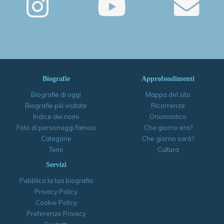
Biografie
Approfondimenti
Biografie di oggi
Mappa del sito
Biografie più visitate
Ricorrenze
Indice dei nomi
Onomastico
Foto di personaggi famosi
Che giorno era?
Categorie
Che giorno sarà?
Temi
Cultura
Servizi
Pubblica la tua biografia
Privacy Policy
Cookie Policy
Preferenze Privacy