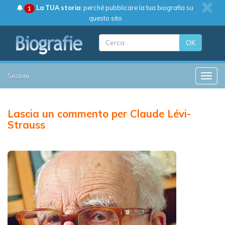
La TUA storia
: perché pubblicare la tua biografia su
1
questo sito
OK
Sezioni
Toggle
Lascia un commento per Claude Lévi-
Strauss