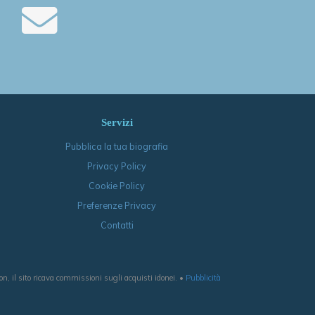
Servizi
Pubblica la tua biografia
Privacy Policy
Cookie Policy
Preferenze Privacy
Contatti
, il sito ricava commissioni sugli acquisti idonei. •
Pubblicità