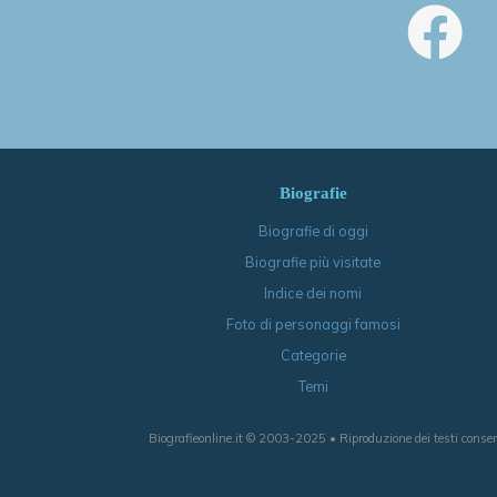
Biografie
Biografie di oggi
Biografie più visitate
Indice dei nomi
Foto di personaggi famosi
Categorie
Temi
Biografieonline.it © 2003-2025 • Riproduzione dei testi consen