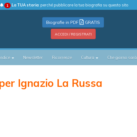
La TUA storia
: perché pubblicare la tua biografia su questo sito
1
Biografie in PDF
GRATIS
ACCEDI / REGISTRATI
Indice
Newsletter
Ricorrenze
Cultura
Che giorno sarà
per Ignazio La Russa