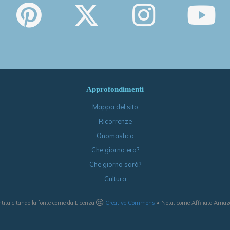
Approfondimenti
Mappa del sito
Ricorrenze
Onomastico
Che giorno era?
Che giorno sarà?
Cultura
tita citando la fonte come da Licenza
Creative Commons
• Nota: come Affiliato Amazon