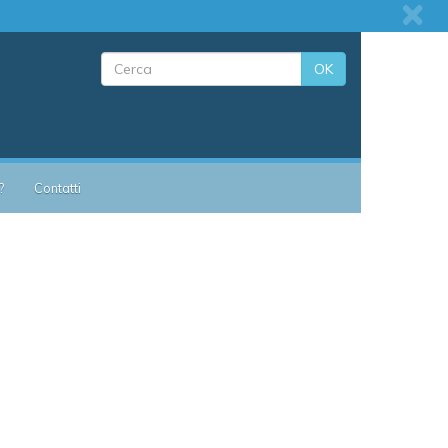
OK
?
Contatti